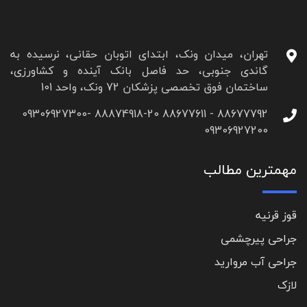
تهران، میدان ونک، ابتدای اتوبان حقانی، نرسیده به
گاندی جنوبی، حد فاصل بانک آینده و کشاورزی،
ساختمان فوق تخصصی پزشکان 72 ونک، واحد 101
88677792 - 88677611 88874918-20 09306927300-
09306927200
مهمترین مطالب
قوز قرنیه
جراحی پیرچشمی
جراحی آب مروارید
لازک