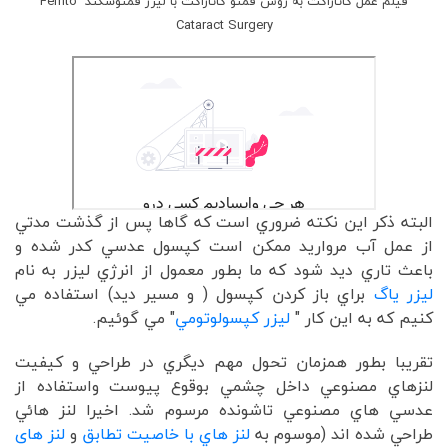
فیلم عمل کاتاراکت به روش فمتو کاتاراکت با لیزر فمتوسکند Femto
Cataract Surgery
البته ذکر اين نکته ضروري است که گاها پس از گذشت مدتي
از عمل آب مرواريد ممکن است کپسول عدسي کدر شده و
باعث تاري ديد شود که ما بطور معمول از انرژي ليزر به نام
لیزر یاگ
براي باز کردن کپسول ( و مسير ديد) استفاده مي
کنيم که به اين کار "
ليزر کپسولوتومي
" مي گوئيم.
تقريبا بطور همزمان تحول مهم ديگري در طراحي و کيفيت
لنزهاي مصنوعي داخل چشمي بوقوع پيوست واستفاده از
عدسي هاي مصنوعي تاشونده مرسوم شد. اخيرا لنز هائي
طراحي شده اند (موسوم به
لنز هاي با خاصيت تطابق
و
لنز های