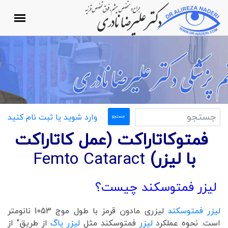
وارد شوید یا ثبت نام کنید
فمتوکاتاراکت (عمل کاتاراکت
با لیزر)
Femto Cataract
لیزر فمتوسکند چیست؟
لیزر فمتوسکند
لیزری مادون قرمز با طول موج 1053 نانومتر
است. نحوه عملکرد
لیزر
فمتوسکند مثل
لیزر یاگ
از طریق" از