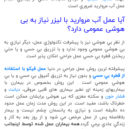
عمل آب مرواريد ضروري است.
آیا عمل آب مروارید با لیزر نیاز به بی
هوشی عمومی دارد؟
از نظر بي هوشي نيز با پيشرفت تکنولوژي عمل، ديگر نيازي به
بي هوشي عمومي وجود ندارد و با تزريق بي حسي و يا حتي
ريختن قطره بي حسي عمل جراحي امکان پذير است.
پيشرفته ترين روش عمل جراحي در دنيا
عمل فيکو با استفاده
از قطره بي حسي
و بدون نياز به تزريق آمپول بي حسي و يا بي
هوشي عمومي است . این روش بخصوص در بیمارن با
بیماریهای زمینه ای نطیر بیماری های قلبی عروقی،
دیابت
و
فشار خون
و سکته مغزی که بی هوشی برایشان ممکن است
خطرناک باشد، مفید است. در اين روش مدت زمان عمل حدود
ده دقيقه است و نيازي به پانسمان چشم نيست و بيمار
بلافاصله پس از عمل مرخص مي شود و از روز بعد به کار و
زندگي عادي برمي گردد.
همه بيماران عمل شده توسط اينجانب