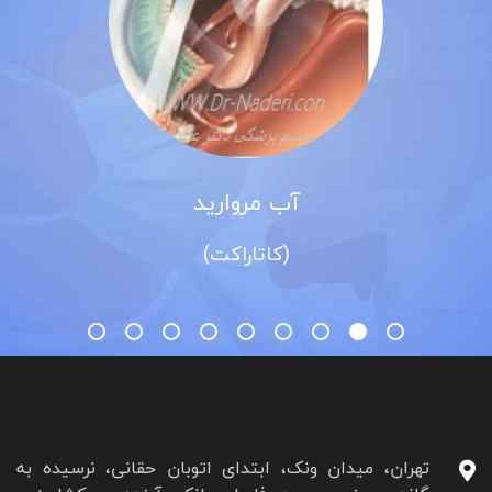
آب مروارید
(کاتاراکت)
تهران، میدان ونک، ابتدای اتوبان حقانی، نرسیده به