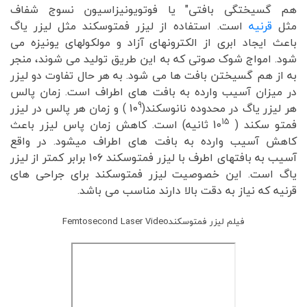
هم گسیختگی بافتی" یا فوتویونیزاسیون نسوج شفاف
مثل
قرنیه
است. استفاده از لیزر فمتوسکند مثل لیزر یاگ
باعث ایجاد ابری از الکترونهای آزاد و مولکولهای یونیزه می
شود. امواج شوک صوتی که به این طریق تولید می شوند، منجر
به از هم گسیختن بافت ها می شود. به هر حال تفاوت دو لیزر
در میزان آسیب وارده به بافت های اطراف است. زمان پالس
9
هر لیزر یاگ در محدوده نانوسکند(10
) و زمان هر پالس در لیزر
15
فمتو سکند ( 10
ثانیه) است. کاهش زمان پاس لیزر باعث
کاهش آسیب وارده به بافت های اطراف میشود. در واقع
آسیب به بافتهای اطرف با لیزر فمتوسکند 106 برابر کمتر از لیزر
یاگ است. این خصوصیت لیزر فمتوسکند برای جراحی های
قرنیه که نیاز به دقت بالا دارند مناسب می باشد.
فیلم لیزر فمتوسکندFemtosecond Laser Video