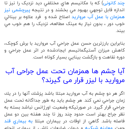
چند کانونی
) که با مکانيسم هاي مختلفي ديد نزديک را نيز تا
اندازه قابل توجهي بهبود مي بخشند و در نتيجه
پیرچشمی نیز
همزمان با عمل آب مروارید
اصلاح شده و فرد علاوه بر بينائي
خوب دور ، بدون نياز به عينک مطالعه، نزديک را هم خوب مي
بيند.
بنابراين بارزترين حسن عمل جراحي آب مرواريد با برش کوچک،
کاهش ميزان آستيگماتيسم ايجادشده در اثر عمل جراحي و
دوره نقاهت و بازگشت بينايي بسيار کوتاه است.
آیا چشم ها همزمان تحت عمل جراحی آب
مروارید با لیزر قرار می گیرند؟
اگر هر دو چشم به آب مرواريد مبتلا باشد پزشك آنها را در يك
زمان جراحي نمي كند. هر چشم بايد به طور جداگانه تحت عمل
جراحي قرار گيرد. در صورتيكه وضعيت اورژانس نباشد بسته به
نظر جراح بهتر است حدود چند روز تا چند هفته بين دو عمل
فاصله باشد. گاهي از اوقات در بيماران مبتلا
به بيماري قند
جهت
معاينه شبكيه
و درمان ضايعات ناشي از بيماري انجام