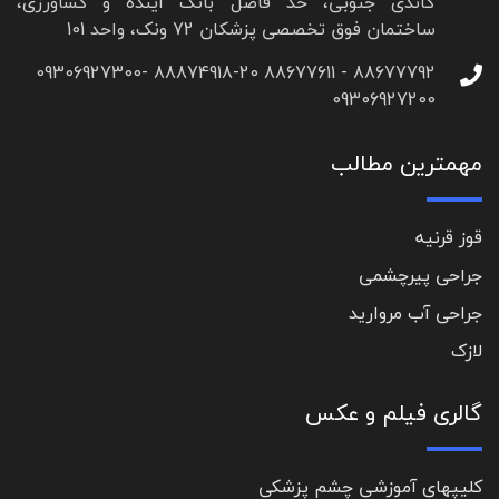
گاندی جنوبی، حد فاصل بانک آینده و کشاورزی،
ساختمان فوق تخصصی پزشکان 72 ونک، واحد 101
88677792 - 88677611 88874918-20 09306927300-
09306927200
مهمترین مطالب
قوز قرنیه
جراحی پیرچشمی
جراحی آب مروارید
لازک
گالری فیلم و عکس
کلیپهای آموزشی چشم پزشکی