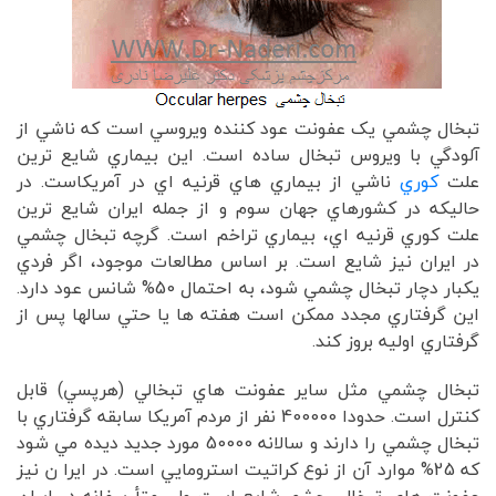
تبخال چشمي يک عفونت عود کننده ويروسي است که ناشي از
آلودگي با ويروس تبخال ساده است. اين بيماري شايع ترين
علت
کوري
ناشي از بيماري هاي قرنيه اي در آمريکاست. در
حاليکه در کشورهاي جهان سوم و از جمله ايران شايع ترين
علت کوري قرنيه اي، بيماري تراخم است. گرچه تبخال چشمي
در ايران نيز شايع است. بر اساس مطالعات موجود، اگر فردي
يکبار دچار تبخال چشمي شود، به احتمال 50% شانس عود دارد.
اين گرفتاري مجدد ممکن است هفته ها يا حتي سالها پس از
گرفتاري اوليه بروز کند.
تبخال چشمي مثل ساير عفونت هاي تبخالي (هرپسي) قابل
کنترل است. حدودا 400000 نفر از مردم آمريکا سابقه گرفتاري با
تبخال چشمي را دارند و سالانه 50000 مورد جديد ديده مي شود
که 25% موارد آن از نوع کراتيت استرومايي است. در ايرا ن نيز
عفونت هاي تبخالي چشم شايع است ولي متأ سفانه در ايران