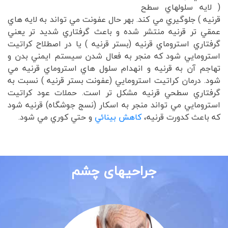
( لايه سلولهاي سطح
قرنيه ) جلوگيري مي کند. بهر حال عفونت مي تواند به لايه هاي
عمقي تر قرنيه منتشر شده و باعث گرفتاري شديد تر يعني
گرفتاري استروماي قرنيه (بستر قرنيه ) يا در اصطلاح کراتيت
استرومايي شود که منجر به فعال شدن سيستم ايمني بدن و
تهاجم آن به قرنيه و انهدام سلول هاي استروماي قرنيه مي
شود. درمان کراتيت استرومايي (عفونت بستر قرنيه ) نسبت به
گرفتاري سطحي قرنيه مشکل تر است. حملات عود کراتيت
استرومايي مي تواند منجر به اسکار (نسج جوشگاه) قرنيه شود
که باعث کدورت قرنيه،
کاهش بينائي
و حتي کوري مي شود.
جراحیهای چشم