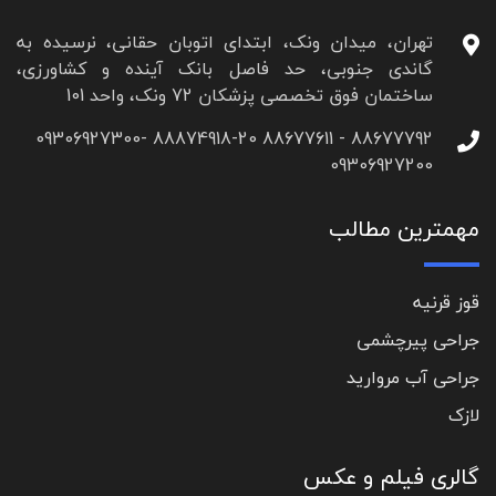
تهران، میدان ونک، ابتدای اتوبان حقانی، نرسیده به
گاندی جنوبی، حد فاصل بانک آینده و کشاورزی،
ساختمان فوق تخصصی پزشکان 72 ونک، واحد 101
88677792 - 88677611 88874918-20 09306927300-
09306927200
مهمترین مطالب
قوز قرنیه
جراحی پیرچشمی
جراحی آب مروارید
لازک
گالری فیلم و عکس