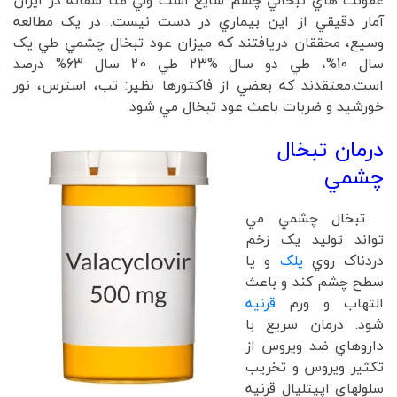
آمار دقيقي از اين بيماري در دست نيست. در يک مطالعه
وسيع، محققان دريافتند که ميزان عود تبخال چشمي طي يک
سال 10%، طي دو سال %23 طي 20 سال 63% درصد
است.معتقدند که بعضي از فاکتورها نظير: تب، استرس، نور
خورشيد و ضربات باعث عود تبخال مي شود.
درمان تبخال
چشمي
تبخال چشمي مي
تواند توليد يک زخم
دردناک روي
پلک
و يا
سطح چشم کند و باعث
التهاب و ورم
قرنيه
شود. درمان سريع با
داروهاي ضد ويروس از
تکثير ويروس و تخريب
سلولهاي اپيتليال قرنيه