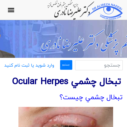
وارد شوید یا ثبت نام کنید
تبخال چشمي Ocular Herpes
تبخال چشمي چیست؟