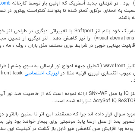
Lomb
نسبت به انحنای مرکزی کمتر شده تا بتوانند کنتراست بهتری در تصو
 باشند.
معرفی نمود که میتوانست اختلالات بینایی ( visual aberrations) را نیز کاهش دهد . لنز
 که که میتواند قابلیت بینایی خوبی در شرایط نوری مختلف مثل باران ، برف ، مه 
براساس ادعای شرکت AMO لنز Tecnis بر مبنای آنالیز wavefront ( تحلیل جبهه امواج نور ارسال
عیوب انکساری لیزری قرنیه مثلا در
لیزیک اختصاصی
.
د سوال قرار داده اند چرا که معتقدند این اثر تا سنین بالاتر و د
یر بعد از عمل ارتقا یابد موهبتی برای بیمار خواهد بود ولی بسی
بوده وبا افزایش سن کاهشی غیر قابل باز گشت در کیفیت این سلولها