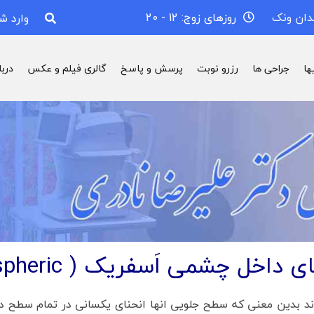
دان ونک
روزهای زوج: 12 - 20
وارد ش
ها
جراحی ها
رزرو نوبت
پرسش و پاسخ
گالری فیلم و عکس
درب
ی داخل چشمی اَسفریک ( Aspheric )
قبلی به طور معمول اِسفریک (spheric) بودند بدین معنی که سطح جلویی انها انحنای یکسانی در تم