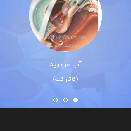
آب مروارید
(کاتاراکت)