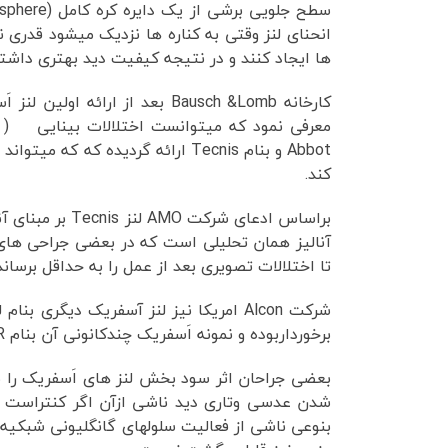
سطح جلویی برشی از یک دایره کره کامل (sphere) بود . در لنزهای جدید اَسفریک که اولین بار توسط کارخانه
انحنای لنز وقتی به کناره ها نزدیک میشود قدری 
ها ایجاد کنند و در نتیجه کیفیت دید بهتری داشته
Abbot و بنام Tecnis ارائه گردیده
کند.
آنالیز همان تحلیلی است که در بعضی جراحی های 
تا اختلالات تصویری بعد از عمل را به حداقل برساند 
برخورداربوده و نمونه اَسفریک چندکانونی آن بنام AcrySof IQ ReSTOR نیزارائه شده است .
بعضی جراحان اثر سود بخش لنز های اَسفریک را مور
شدن عدسی وتاری دید ناشی ازآن اگر کنتراست تصو
بنوعی ناشی از فعالیت سلولهای گانگلیونی شبکیه 