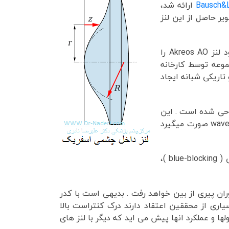
Bausch&
ارائه شد،
یر حاصل از این لنز
کارخانه Bausch &Lomb بعد از ارائه اولین لنز اَسفریک خود بنام لنز Softport با تغییراتی دیگری در طراحی لنز خود لنز Akreos AO را
 دیگری از همین مجموعه توسط کارخانه
، و تاریکی شبانه ایجاد
ی به سوی چشم ) طراحی شده است . این
wavefront lasik صورت میگیرد
شرکت Alcon امریکا نیز لنز آسفریک دیگری بنام لنز IQ یا مدل SN60WF ارائه نموده است که از خاصیت ضد نور آبی ( blue-blocking )،
وران پیری از بین خواهد رفت . بدیهی است با کدر
اری از محققین اعتقاد دارند درک کنتراست بالا
 و عملکرد انها پیش می اید که دیگر با لنز های