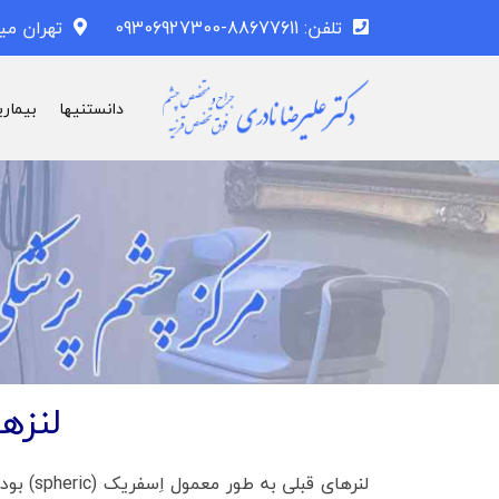
تلفن: 88677611-09306927300
تهران می
دانستنیها
بیماری
لنزها
لنرهای 