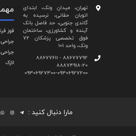
مهمت
تهران، میدان ونک، ابتدای
اتوبان حقانی، نرسیده به
گاندی جنوبی، حد فاصل بانک
آینده و کشاورزی، ساختمان
قوز قرن
فوق تخصصی پزشکان 72
جراحی 
ونک، واحد 101
جراحی 
88677792 - 88677611
لازک
88874918-20
09306927300-09306927200
مارا دنبال کنید :