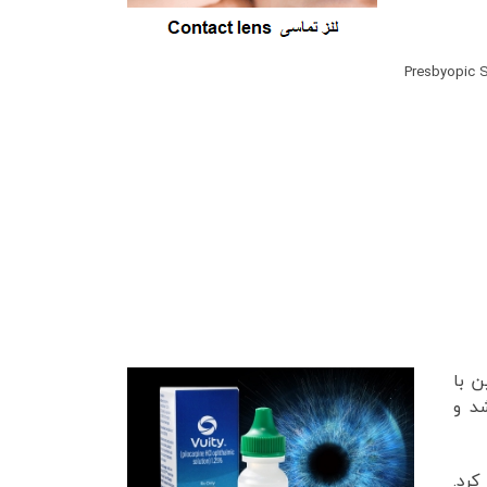
ن با
هه 80 میلادی کشف شد و
کرد.