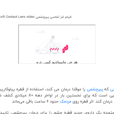
سی پیرچشمی Presbyopic Soft Contact Lens video
ی
که
پیرچشمی
را موقتا درمان می کند، استفاده از قطره پیلوکارپی
نام تجاری ویوتی (Vuity) است. پیلوکارپین دارویی است که برای نخستین بار در اواخر د
 درمان کند. اثر قطره روی
مردمک
حدود 6 ساعت باقی می‌ماند.
داروی ایالات متحده یک داروی جدید قطره چشم را برای درمان پیرچشمی تایید 