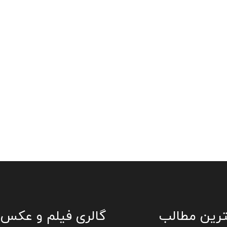
جراحی لازک
LASEK Eye Surgery
رین مطالب
گالری فیلم و عکس