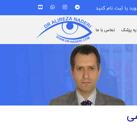
وید یا ثبت نام کنید
اره پزشک
تماس با ما
می