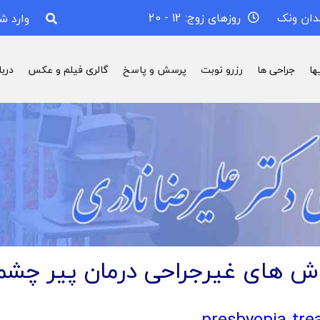
دان ونک
روزهای زوج: 12 - 20
وارد ش
ها
جراحی ها
رزرو نوبت
پرسش و پاسخ
گالری فیلم و عکس
درب
ش های غیرجراحی درمان پیر چش