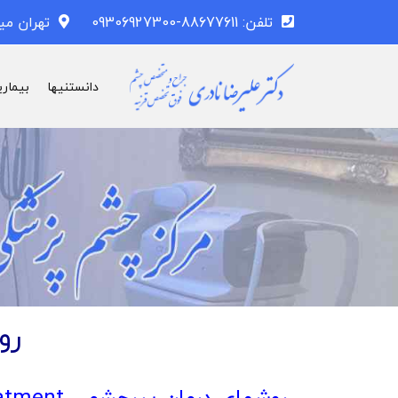
تلفن: 88677611-09306927300
تهران می
دانستنیها
بیماری
رو
روشهاي درمان پيرچشمي presbyopia treatment