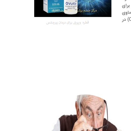
 را برای
اوی
پیلوکارپین ۱.۲۵٪ و جز خانواده آنتی کولینرژیک ها است. این قطره نیاز به تجویز چشم پزشک دارد و بدون نسخه (OTC) در