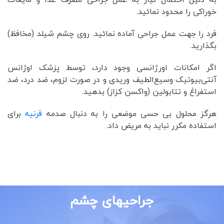
خوراکى را محدود نمائيد.
فرد را جهت عمل جراحى آماده نمائيد. روی چشم شيلد (مخافظ)
بگذاريد.
اگر امکانات اورژانسی وجود دارد، توسط پزشک اوژانس
آنتى‌بيوتيک وسيع‌الطيف وريدى و در صورت لزوم، ضد درد، ضد
استفراغ و تتابولين (واکسن کزاز) بدهيد.
هرگز محلول بی حسی موضعی را به دنبال صدمه
قرنیه
برای
استفاده مکرر نباید به مریض داد.
جراحیهای چشم