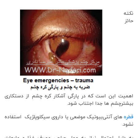
نکته
حائز
اهمیت این است که در پارگى آشکار کره چشم از دستکارى
بيشترچشم ها جدا اجتناب شود.
قطره
های آنتى‌بيوتيک موضعى يا داروى سيکلوپلژيک استفاده
نشود.
به دلیل احتمال نیاز به عمل جراحی مصرف غذا و مايعات