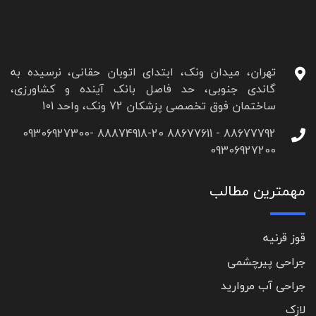
تهران، میدان ونک، ابتدای اتوبان حقانی، نرسیده به
گاندی جنوبی، حد فاصل بانک آینده و کشاورزی،
ساختمان فوق تخصصی پزشکان 72 ونک، واحد 101
88677792 - 88677611 88874918-20 09306927300-
09306927200
مهمترین مطالب
قوز قرنیه
جراحی پیرچشمی
جراحی آب مروارید
لازک