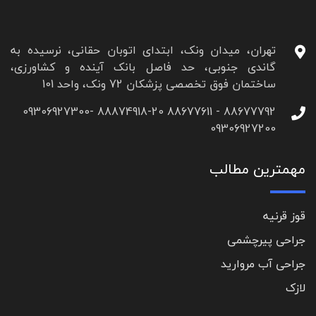
تهران، میدان ونک، ابتدای اتوبان حقانی، نرسیده به
گاندی جنوبی، حد فاصل بانک آینده و کشاورزی،
ساختمان فوق تخصصی پزشکان 72 ونک، واحد 101
88677792 - 88677611 88874918-20 09306927300-
09306927200
مهمترین مطالب
قوز قرنیه
جراحی پیرچشمی
جراحی آب مروارید
لازک