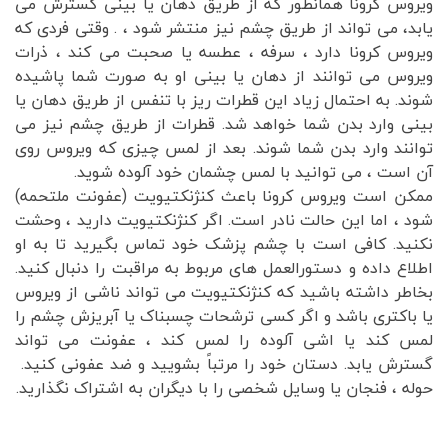
ویروس کرونا همانطور که از طریق دهان یا بینی گسترش می
یابد، می تواند از طریق چشم نیز منتشر شود ، . وقتی فردی که
ویروس کرونا دارد ، سرفه ، عطسه یا صحبت می کند ، ذرات
ویروس می توانند از دهان یا بینی او به صورت شما پاشیده
شوند. به احتمال زیاد این قطرات ریز با تنفس از طریق دهان یا
بینی وارد بدن شما خواهد شد. قطرات از طریق چشم نیز می
توانند وارد بدن شما شوند. بعد از لمس چیزی که ویروس روی
آن است ، می توانید با لمس چشمان خود آلوده شوید.
ممکن است ویروس کرونا باعث کنژنکتیویت (عفونت ملتحمه)
شود ، اما این حالت نادر است. اگر کنژنکتیویت دارید ، وحشت
نکنید. کافی است با چشم پزشک خود تماس بگیرید تا به او
اطلاع داده و دستورالعمل های مربوط به مراقبت را دنبال کنید.
بخاطر داشته باشید که کنژنکتیویت می تواند ناشی از ویروس
یا باکتری باشد و اگر کسی ترشحات چسبناک یا آبریزش چشم را
لمس کند یا اشی آلوده را لمس کند ، عفونت می تواند
گسترش یابد. دستان خود را مرتباً بشویید و ضد عفونی کنید.
حوله ، فنجان یا وسایل شخصی را با دیگران به اشتراک نگذارید.