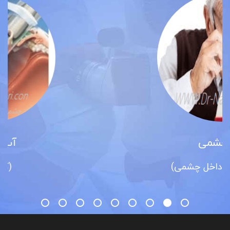
آب مروارید
(کاتاراکت)