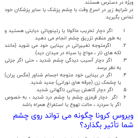
ویژه در دسترس هستند.
در شرایط زیر در اسرع وقت با چشم پزشک یا سایر پزشکان خود
تماس بگیرید:
اگر دچار تخریب ماکولا یا رتینوپاتی دیابتی هستید و
به طور منظم تزریق چشم انجام می دهید.
اگرمتوجه تغییراتی در بینایی خود می شوید (مانند
لکه های تار ، مواج یا سیاه در میدان دید).
اگر دچار آسیب دیدگی چشم شدید ، حتی اگر جزئی
به نظر برسد.
اگر در بینایی خود متوجه اجسام شناور (مگس پران)
یا چشمک زن (جرقه های نورانی) جدید شدید.
اگر دچار کاهش بینایی ناگهانی شدید.
اگر دچار قرمزی چشم یا چشم درد شدید ، به خصوص
اگر با سردرد ، حالت تهوع یا استفراغ همراه باشد
ویروس کرونا چگونه می تواند روی چشم
شما تأثیر بگذارد؟