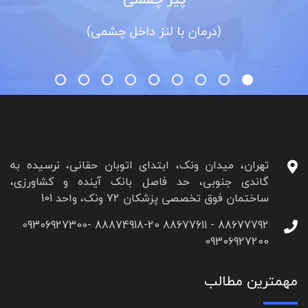
(درمان با لنز داخل چشمی)
تهران، میدان ونک، ابتدای اتوبان حقانی، نرسیده به
گاندی جنوبی، حد فاصل بانک آینده و کشاورزی،
ساختمان فوق تخصصی پزشکان 72 ونک، واحد 101
88677792 - 88677611 88874918-20 09306927300-
09306927200
مهمترین مطالب