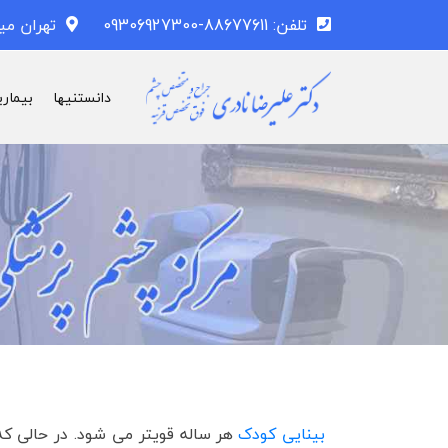
تلفن: 88677611-09306927300
تهران می
دانستنیها
بیماری
بینایی کودک
هر ساله قویتر می شود. در حالی که 