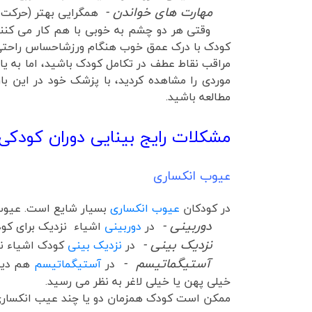
مهارت های خواندن -
همگرایی بهتر (حرکت چ
وقتی هر دو چشم به خوبی با هم کار می کنند، د
کودک با درک عمق خوب هنگام ورزشاحساس راحتی د
مراقب نقاط عطف در تکامل کودک باشید، اما به ی
موردی را مشاهده کردید، با پزشک خود در این با
مطالعه باشید.
مشکلات رایج بینایی دوران کودکی
عیوب انکساری
در کودکان
عیوب انکساری
بسیار شایع است. عیوب 
دوربینی -
در
دوربینی
اشیاء نزدیک برای کود
نزدیک بینی -
در
نزدیک بینی
کودک اشیاء نزد
آستیگماتیسم -
در
آستیگماتیسم
هم دید
خیلی پهن یا خیلی لاغر به نظر می رسید.
ممکن است کودک همزمان دو یا چند عیب انکساری د