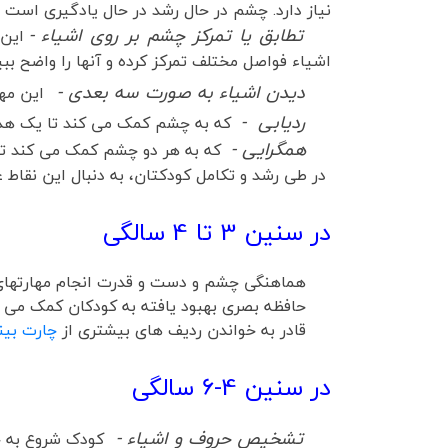
نیاز دارد. چشم در حال رشد در حال یادگیری است تا 
تطابق یا تمرکز چشم بر روی اشیاء -
این 
اشیاء فواصل مختلف تمرکز کرده و آنها را واضح ببی
دیدن اشیاء به صورت سه بعدی -
این مها
ردیابی -
که به چشم کمک می کند تا یک هدف 
همگرایی -
که به هر دو چشم کمک می کند تا
در طی رشد و تکامل کودکتان، به دنبال این نقاط ع
در سنین 3 تا 4 سالگی
هماهنگی چشم و دست و قدرت انجام مهارتهای حرک
حافظه بصری بهبود یافته به کودکان کمک می کند ت
قادر به خواندن ردیف های بیشتری از
چارت بین
در سنین 4-6 سالگی
تشخیص حروف و اشیاء -
کودک شروع به خ