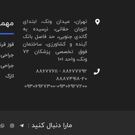
مهمت
تهران، میدان ونک، ابتدای
اتوبان حقانی، نرسیده به
گاندی جنوبی، حد فاصل بانک
آینده و کشاورزی، ساختمان
قوز قرن
فوق تخصصی پزشکان 72
جراحی 
ونک، واحد 101
جراحی 
88677792 - 88677611
لازک
88874918-20
09306927300-09306927200
مارا دنبال کنید :