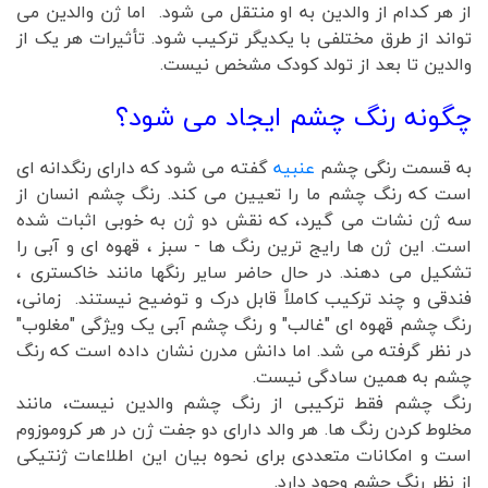
از هر کدام از والدین به او منتقل می شود. اما ژن والدین می
تواند از طرق مختلفی با یکدیگر ترکیب شود. تأثیرات هر یک از
والدین تا بعد از تولد کودک مشخص نیست.
چگونه رنگ چشم ایجاد می شود؟
به قسمت رنگی چشم
عنبیه
گفته می شود که دارای رنگدانه ای
است که رنگ چشم ما را تعیین می کند. رنگ چشم انسان از
سه ژن نشات می گیرد، که نقش دو ژن به خوبی اثبات شده
است. این ژن ها رایج ترین رنگ ها - سبز ، قهوه ای و آبی را
تشکیل می دهند. در حال حاضر سایر رنگها مانند خاکستری ،
فندقی و چند ترکیب کاملاً قابل درک و توضیح نیستند. زمانی،
رنگ چشم قهوه ای "غالب" و رنگ چشم آبی یک ویژگی "مغلوب"
در نظر گرفته می شد. اما دانش مدرن نشان داده است که رنگ
چشم به همین سادگی نیست.
رنگ چشم فقط ترکیبی از رنگ چشم والدین نیست، مانند
مخلوط کردن رنگ ها. هر والد دارای دو جفت ژن در هر کروموزوم
است و امکانات متعددی برای نحوه بیان این اطلاعات ژنتیکی
از نظر رنگ چشم وجود دارد.