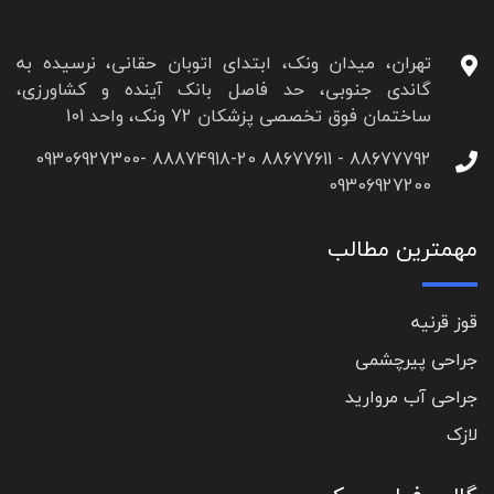
تهران، میدان ونک، ابتدای اتوبان حقانی، نرسیده به
گاندی جنوبی، حد فاصل بانک آینده و کشاورزی،
ساختمان فوق تخصصی پزشکان 72 ونک، واحد 101
88677792 - 88677611 88874918-20 09306927300-
09306927200
مهمترین مطالب
قوز قرنیه
جراحی پیرچشمی
جراحی آب مروارید
لازک