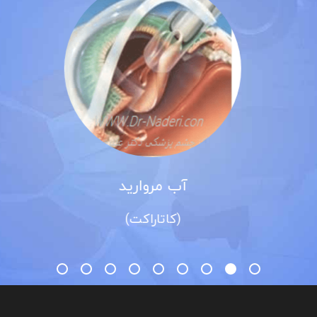
آب مروارید
(کاتاراکت)