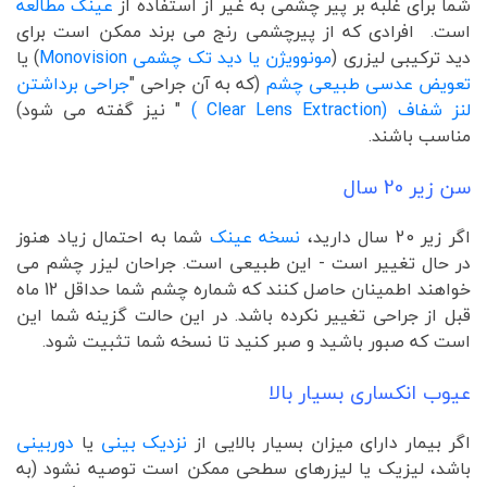
شما برای غلبه بر پیر چشمی به غیر از استفاده از
عینک مطالعه
است. افرادی که از پیرچشمی رنج می برند ممکن است برای
دید ترکیبی لیزری (
مونوویژن یا دید تک چشمی Monovision
) یا
تعویض عدسی طبیعی چشم
(که به آن جراحی "
جراحی برداشتن
لنز شفاف (Clear Lens Extraction )
" نیز گفته می شود)
مناسب باشند.
سن زیر 20 سال
اگر زیر 20 سال دارید،
نسخه عینک
شما به احتمال زیاد هنوز
در حال تغییر است - این طبیعی است. جراحان لیزر چشم می
خواهند اطمینان حاصل کنند که شماره چشم شما حداقل 12 ماه
قبل از جراحی تغییر نکرده باشد. در این حالت گزینه شما این
است که صبور باشید و صبر کنید تا نسخه شما تثبیت شود.
عیوب انکساری بسیار بالا
اگر بیمار دارای میزان بسیار بالایی از
نزدیک بینی
یا
دوربینی
باشد، لیزیک یا لیزرهای سطحی ممکن است توصیه نشود (به