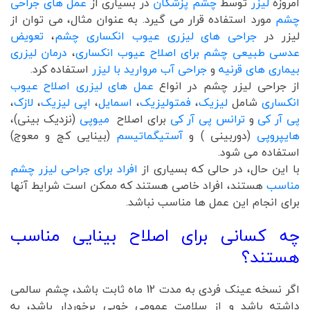
امروزه
لیزر
توسط
چشم پزشکان
در بسیاری از
عمل های جراحی
چشم
مورد استفاده قرار می گیرد. به عنوان مثال، می توان از
لیزر در
جراحی های لیزری عیوب انکساری چشم
،
تعویض
عدسی طبیعی چشم برای اصلاح عیوب انکساری
،
درمان لیزری
بیماری های قرنیه
و
جراحی آب مروارید با لیزر
استفاده کرد.
از جراحی لیزر چشم در انواع
عمل های لیزری اصلاح عیوب
انکساری
شامل
لیزیک
،
فمتولیزیک
،
اسمایل
،
اپی لیزیک
،
لازک
،
پی آر کی
و
ترانس پی آر کی
برای اصلاح
میوپی
(نزدیک بینی)،
هایپروپی
(دوربینی ) و
آستیگماتیسم
(بینایی کج و معوج)
استفاده می شود.
با این حال، در حالی که بسیاری از
افراد برای جراحی لیزر چشم
مناسب
هستند، افراد خاصی هستند که ممکن است شرایط آنها
برای انجام این عمل ها مناسب نباشد.
چه کسانی برای اصلاح بینایی مناسب
هستند؟
اگر نسخه عینک فردی به مدت 12 ماه ثابت باشد، چشم سالمی
داشته باشد و از سلامت عمومی خوبی برخوردار باشد، به