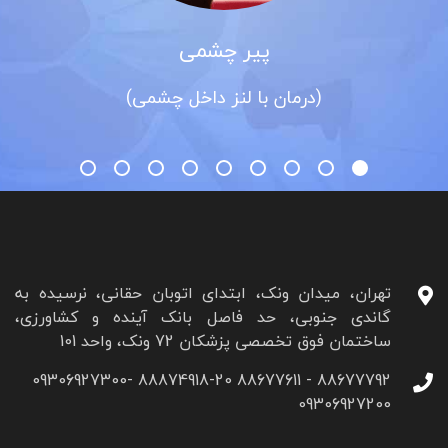
پیر چشمی
(درمان با لنز داخل چشمی)
تهران، میدان ونک، ابتدای اتوبان حقانی، نرسیده به
گاندی جنوبی، حد فاصل بانک آینده و کشاورزی،
ساختمان فوق تخصصی پزشکان 72 ونک، واحد 101
88677792 - 88677611 88874918-20 09306927300-
09306927200