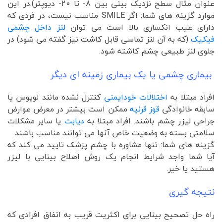
عنوان مثال سطح نزدیک بینی بین 8- تا 20- دیوپتر).در این
موارد گزینه های شما: اگر SMILE مناسب نیست، در فردی که
دارای عیب انکساری بالا است می توان
لنز داخل چشمی
فیکیک
(که به آن لنز تماسی قابل کاشت نیز گفته می شود) در
جلوی لنز طبیعی چشم کاشته شود.
بیماری چشمی یا یک بیماری زمینه ای دیگر
افراد مبتلا به
اختلالات خودایمنی
کنترل نشده مانند لوپوس یا
سابقه خانوادگی
قوز قرنیه
ممکن است بیشتر در معرض عوارض
جراحی لیزر چشم باشند. افراد مبتلا به
دیابت
یا سایر مشکلات
سلامتی بسته به وضعیت خاص آنها می توانند مناسب باشند.
گزینه های شما: تنها مشاوره با چشم پزشک تایید می کند که
آیا شما واجد شرایط انجام یک روش اصلاح بینایی با لیزر
هستید یا خیر.
نتیجه گیری
راه حل تصحیح بینایی برای اکثریت قریب به اتفاق افرادی که