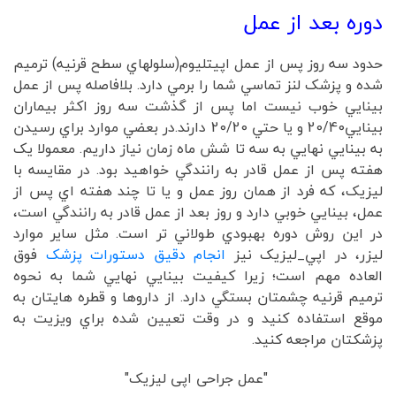
دوره بعد از عمل
حدود سه روز پس از عمل اپيتليوم(سلولهاي سطح قرنيه) ترميم
شده و پزشک لنز تماسي شما را برمي دارد. بلافاصله پس از عمل
بينايي خوب نيست اما پس از گذشت سه روز اکثر بيماران
بينايي20/40 و يا حتي 20/20 دارند.در بعضي موارد براي رسيدن
به بينايي نهايي به سه تا شش ماه زمان نياز داريم. معمولا يک
هفته پس از عمل قادر به رانندگي خواهيد بود. در مقايسه با
ليزيک، که فرد از همان روز عمل و يا تا چند هفته اي پس از
عمل، بينايي خوبي دارد و روز بعد از عمل قادر به رانندگي است،
در اين روش دوره بهبودي طولاني تر است. مثل ساير موارد
ليزر، در اپي_ليزيک نيز
انجام دقيق دستورات پزشک
فوق
العاده مهم است؛ زيرا کيفيت بينايي نهايي شما به نحوه
ترميم قرنيه چشمتان بستگي دارد. از داروها و قطره هايتان به
موقع استفاده کنيد و در وقت تعيين شده براي ويزيت به
پزشکتان مراجعه کنيد.
"عمل جراحی اپی لیزیک"