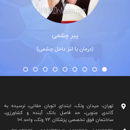
پیر چشمی
(درمان با لنز داخل چشمی)
تهران، میدان ونک، ابتدای اتوبان حقانی، نرسیده به
گاندی جنوبی، حد فاصل بانک آینده و کشاورزی،
ساختمان فوق تخصصی پزشکان 72 ونک، واحد 101