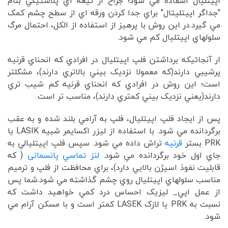
اپيتليال اسفاده مي شود؛ جراح از تيغه اي پلاستيکي بنام
"جداگر اپيتليتال" براي جدا کردن ورقه اي از سطح چشم کمک
مي گيرد.در اين روش با پرهيز از استفاده از الکل، احتمال مرگ
سلولهاي اپيتليال کم مي شود.
ار آنجائيکه برداشتن فلپ اپيتليال در افرادي که انحناي قرنيه
پرشيبي دارند(که معمولا نزديک بيني بالاتري دارند)، مشکلتر
است؛ اين روش در افرادي که انحناي قرنيه کم شيب تري
دارند(يعني نزديک بيني کمتري دارند)، مناسب تر است.
پس از ايجاد فلپ اپيتليال، فلپ به آرامي بلند شده و به عقب
برگردانده مي شود. با استفاده از ليزر اکسايمر شبيه LASIK يا
PRK بستر
قرنيه
تراش داده مي شود. سپس فلپ اپيتليالي به
جاي اول خود برگردانده مي شود.
لنز تماسي پانسمانی
( که
قابليت نفوذ اسيژن بالايي دارد)، براي محافظت از فلپ و ترميم
مناسب سلولهاي اپيتليال روي چشم گذاشته مي شود.شما پس
از عمل اپي_ ليزيک احساس درد کمي خواهيد داشت که
نسبت به PRK يا لازک LASEK کمتر است و با مسکن آرام مي
شود.