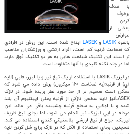
با هدف
برطرف
کردن
بعضي از
عوارض
بالقوه
LASIK
و
LASEK
ابداع شده است. اين روش در افرادي
که ضخامت قرنيه کم است، افراد ارتشي و ورزشکاران مناسب
تر است. اين تکنيک شباهت هايي به هر دو تکنيک فوق دارد،
اما در چند نکته کليدي با آنها متفاوت است.
در ليزيک LASIK با استفاده از يک تيغ تيز و يا ليزر، فلپي (لايه
اي) از قرنيه(به ضخامت 160 ميکرون) برش داده مي شود که
ممکن است ضخيم تر از حد مورد نظر بريده شود. در لازک
LASEKنيز لايه سطحي نازکي از قرنيه يعني اپيتليوم آن بلند
شده و با لولايي به سطح قرنيه چشبيده باقي مي ماند. اين
مرحله در اپي ليزيک نير انجام مي شود، اما بجاي تيغ ظريف
ليزيک، جراح از تيغ لرزشي پلاستيکي کندي استفاده مي کند.
همچنين بجاي استفاده از الکل که در لازک براي شل کردن لايه