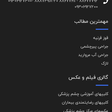
88677792 - 88677611 88874918-20 09306927300-
09306927200
مهمترین مطالب
قوز قرنیه
جراحی پیرچشمی
جراحی آب مروارید
لازک
گالری فیلم و عکس
کلیپهای آموزشی چشم پزشکی
کلیپهای رضایتمندی بیماران
عکسهای مرکز چشم پزشکی