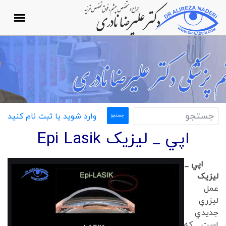
وارد شوید یا ثبت نام کنید
اپي _ ليزيک Epi Lasik
اپي _
ليزيک
عمل
ليزري
جديدي
است که