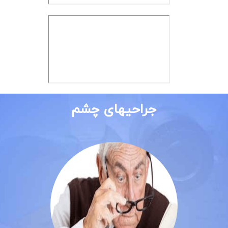
جراحیهای چشم