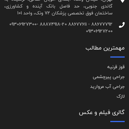
گاندی جنوبی، حد فاصل بانک آینده و کشاورزی،
ساختمان فوق تخصصی پزشکان 72 ونک، واحد 101
88677792 - 88677611 88874918-20 09306927300-
09306927200
مهمترین مطالب
قوز قرنیه
جراحی پیرچشمی
جراحی آب مروارید
لازک
گالری فیلم و عکس