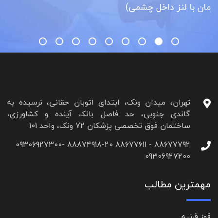
(کاتاراکت)
تهران، میدان ونک، ابتدای اتوبان حقانی، نرسیده به
گاندی جنوبی، حد فاصل بانک آینده و کشاورزی،
ساختمان فوق تخصصی پزشکان 72 ونک، واحد 101
88677792 - 88677611 88874918-20 09306927300-
09306927200
مهمترین مطالب
قوز قرنیه