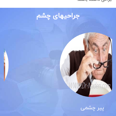
جراحیهای چشم
آب مروارید