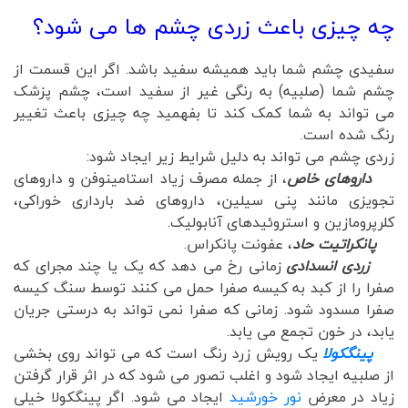
چه چیزی باعث زردی چشم ها می شود؟
سفیدی چشم شما باید همیشه سفید باشد. اگر این قسمت از
چشم شما (صلبیه) به رنگی غیر از سفید است، چشم پزشک
می تواند به شما کمک کند تا بفهمید چه چیزی باعث تغییر
رنگ شده است.
زردی چشم می تواند به دلیل شرایط زیر ایجاد شود:
داروهای خاص
، از جمله مصرف زیاد استامینوفن و داروهای
تجویزی مانند پنی سیلین، داروهای ضد بارداری خوراکی،
کلرپرومازین و استروئیدهای آنابولیک.
پانکراتیت حاد
، عفونت پانکراس.
زردی انسدادی
زمانی رخ می دهد که یک یا چند مجرای که
صفرا را از کبد به کیسه صفرا حمل می کنند توسط سنگ کیسه
صفرا مسدود شود. زمانی که صفرا نمی تواند به درستی جریان
یابد، در خون تجمع می یابد.
پینگکولا
یک رویش زرد رنگ است که می تواند روی بخشی
از صلبیه ایجاد شود و اغلب تصور می شود که در اثر قرار گرفتن
زیاد در معرض
نور خورشید
ایجاد می شود. اگر پینگکولا خیلی