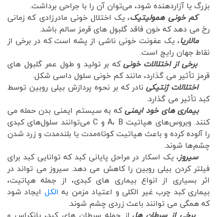
بزرگ یا آزاردهنده شود، می‌توان آن را با جراحی برداشت.
کم خونی همولیتیک
، یک اختلال خونی مادرزادی که زمانی
رخ می دهد که خون فاقد گلبول های قرمز سالم باشد.
مالاریا
، یک عفونت خونی ناشی از پشه است که در برخی از
نقاط جهان رایج است.
برخی از اختلالات خونی
که بر تولید و طول عمر گلبول های
قرمز تأثیر می گذارد، مانند کم خونی سلول داسی شکل.
اختلالات ژنتیکی
نادر که بر نحوه پردازش بیلی روبین توسط
کبد تأثیر می گذارد.
بیماری های خود ایمنی
که به سیستم ایمنی بدن حمله می
کنند. ویروس‌های هپاتیت A، B و C می‌توانند سلول‌های کبدی
را آلوده کرده و باعث هپاتیت کوتاه‌مدت یا بلندمدت و زرد شدن
چشم‌ها شوند.
سیروز
، یک اسکار در مراحل پایانی کبد که توانایی کبد برای
فیلتر کردن بیلی روبین را کاهش می دهد. سیروز می تواند در
اثر بسیاری از انواع بیماری های کبدی، از جمله هپاتیت،
بیماری کبد چرب غیر الکلی و اعتیاد مزمن به
الکل
ایجاد شود
که همگی می توانند باعث زردی چشم شوند.
برخی از سرطان ها
، از جمله سرطان های کبد، پانکراس و