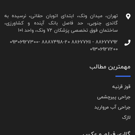
تهران، میدان ونک، ابتدای اتوبان حقانی، نرسیده به
گاندی جنوبی، حد فاصل بانک آینده و کشاورزی،
ساختمان فوق تخصصی پزشکان 72 ونک، واحد 101
88677792 - 88677611 88874918-20 09306927300-
09306927200
مهمترین مطالب
قوز قرنیه
جراحی پیرچشمی
جراحی آب مروارید
لازک
گالری فیلم و عکس