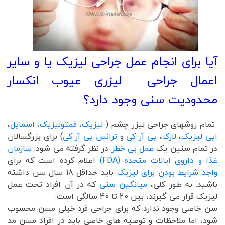
آیا برای انجام عمل جراحی لیزیک یا و سایر
اعمال جراحی لیزری عیوب انکسار
محدودیت سنی وجود دارد؟
تمام روشهای جراحی لیزر چشم (
لیزیک
،
فمتولیزیک
،
اسمایل
،
اپی لیزیک
،
لازک
،
پی آر کی
و
ترانس پی آر کی
) برای بزرگسالان
در تمام سنین یک
عمل بی خطر
در نظر گرفته می شود.
سازمان
غذا و داروی ایالات متحده (FDA)
اعلام کرده است که برای
واجد شرایط بودن برای لیزیک
باید حداقل 18 سال سن داشته
باشید. به طور کلی،
میانگین سنی
که در آن افراد تحت عمل
لیزیک قرار می گیرند، بین 20 تا 40 سالگی است.
سن خاصی وجود ندارد که برای جراحی فرد خیلی مسن محسوب
شود، اما ملاحظات و توصیه های خاصی باید در افراد مسن مد