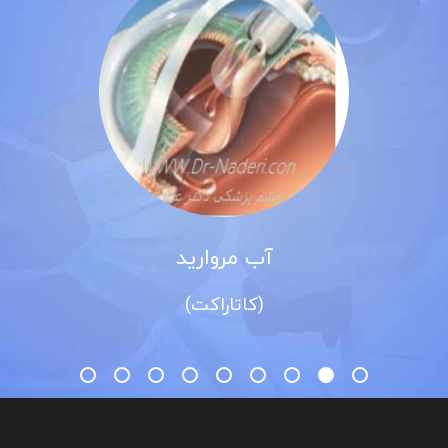
آب مروارید
(کاتاراکت)