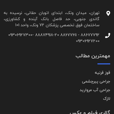
تهران، میدان ونک، ابتدای اتوبان حقانی، نرسیده به
گاندی جنوبی، حد فاصل بانک آینده و کشاورزی،
ساختمان فوق تخصصی پزشکان 72 ونک، واحد 101
88677792 - 88677611 88874918-20 09306927300-
09306927200
مهمترین مطالب
قوز قرنیه
جراحی پیرچشمی
جراحی آب مروارید
لازک
گالری فیلم و عکس