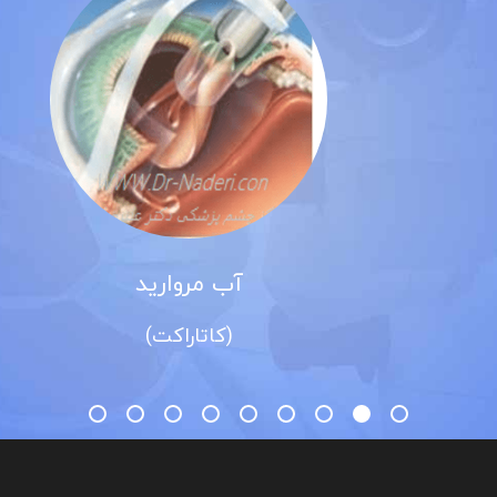
آب مروارید
(کاتاراکت)