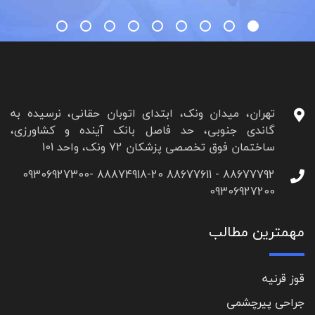
تهران، میدان ونک، ابتدای اتوبان حقانی، نرسیده به
گاندی جنوبی، حد فاصل بانک آینده و کشاورزی،
ساختمان فوق تخصصی پزشکان 72 ونک، واحد 101
88677792 - 88677611 88874918-20 09306927300-
09306927200
مهمترین مطالب
قوز قرنیه
جراحی پیرچشمی