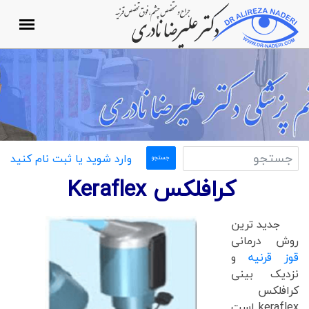
وارد شوید یا ثبت نام کنید
کرافلکس Keraflex
جدید ترین
روش درمانی
قوز قرنیه
و
نزدیک بینی
کرافلکس
keraflex است