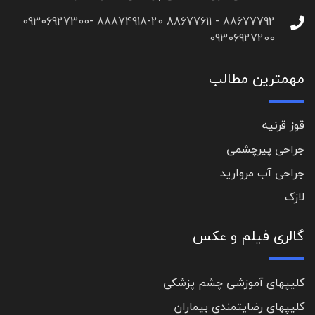
88677792 - 88677611 88874918-20 09306927300-
09306927200
مهمترین مطالب
قوز قرنیه
جراحی پیرچشمی
جراحی آب مروارید
لازک
گالری فیلم و عکس
کلیپهای آموزشی چشم پزشکی
کلیپهای رضایتمندی بیماران