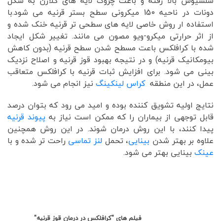
سلسیوس بالا رفته و باعث چروک لایه های کلاژن به شکل
دونات در ناحیه 150 میکرونی سطح بستر قرنیه می شود.با
استفاده ار روش خاصی لایه های سطحی تر قرنیه خنک شده و
از اثر حرارتی میکرو-ویو مصون می مانند. تغییر شکل ایجاد
شده با کرافلکس باعت مسطح شدن سطح قرنیه (بدون کاهش
بیومکانیک قرنیه) و در نتیجه بهبود قوز قرنیه و اصلاح نزدیک
بینی می شود. برای افزایش ثبات قرنیه با کرافلکس متعاقب
عمل، در این منطقه
کراس لینکینگ
نیز انجام می شود.
نتایج اولیه تشویق کننده بوده و امید می رود که بتوان درصد
قابل توجهی از بیماران را که ممکن است نیاز به
پیوند قرنیه
پیدا کنند، با این روش درمان شوند. در این روش همچنین
علاوه بر بهتر شدن
بینایی
، تحمل
لنز تماسی
راحت تر شده و با
عینک
بینایی بهتر می شود.
فیلم های "کرافلکس در درمان قوز قرنیه"