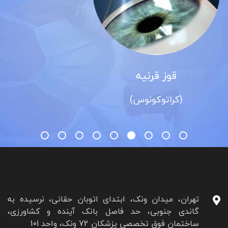
ه
آب سیا
س)
(گلوکوم)
تهران، میدان ونک، ابتدای اتوبان حقانی، نرسیده به
گاندی جنوبی، حد فاصل بانک آینده و کشاورزی،
ساختمان فوق تخصصی پزشکان 72 ونک، واحد 101