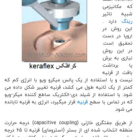
که مکانیزمی
شبیه تاثیر
رینگ
دارد .
این روش در
اروپا در دست
تحقیق است.
در این روش
نیازی به برش
یا برداشت
بافت از قرنیه
نیست و با استفاده از یک پالس میکرو ویو با انرژی کم که
کمتر از یک ثانیه طول می کشد، قرنیه تغییر شکل داده می
شود. با استفاده از شیلد دی-الکتریک ساطع کننده میکر-ویو
که در تماس با سطح
قرنیه
قرار میگیرد، انرژی به قرنیه تابانده
می شود.
از طریق جفتگری خازنی (capacitive coupling) درجه حرارت
منطقه انتخاب شده ای از بستر (استرومای) قرنیه تا 65 درجه