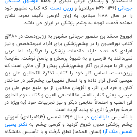
دانشمندان و پزشکان ایرانی دیگری از جمله
ابوسهل مسیحی
جرجانی
(۱۱۳۶-۱۰۴۲ میلادی) و
زرین دست
که کتاب مشهور خود
را در سال ۱۰۸۸ میلادی به زبان فارسی تألیف نمود، نشان
دهنده قدمت توجه به چشم پزشکی در ایران می باشد.
ابوروح محمّد بن منصور جرجانی مشهور به زرّین‌دست در 480ق
کتاب نورالعیون را در چشم‌پزشکی برای افراد غیرمتخصص و نیز
افرادی که قصد دارند مقدمات پزشکی را فراگیرند اما عربی
نمی‌دانند به فارسی و به شیوۀ پرسش و پاسخ نوشت. مقایسۀ
این اثر با مهم‌ترین آثار چشم‌پزشکی پیش از آن حاکی است که
زرین‌دست، اساس کار خود را کتاب تذکرة الکحالین علی بن
عیسی کحال قرار داده و با اعمال تغییراتی چشم‌گیر در ساختار
کلان و خرد این اثر، و افزودن مطالبی از دو منبع مهم علی بن
عیسی، یعنی کتاب العشر مقالات فی العین و کتاب دوم الحاوی
فی الطب و احتمالاً منابعی دیگر و نیز تجربیات خود (به ویژه در
عرصۀ جراحی) اثری نو پدید آورده است.
با تأسیس
دارالفنون
در سال ۱۲۹۴ شمسی (۱۹۱۶میلادی) آموزش
چشم پزشکی مدون شروع گردید و کرسی چشم به
دکتر یحیی
شمس ملک آرا
(لسان الحکما) تعلق گرفت و با تأسیس دانشگاه