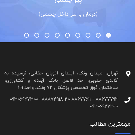
(درمان با لنز داخل چشمی)
تهران، میدان ونک، ابتدای اتوبان حقانی، نرسیده به
گاندی جنوبی، حد فاصل بانک آینده و کشاورزی،
ساختمان فوق تخصصی پزشکان 72 ونک، واحد 101
88677792 - 88677611 88874918-20 09306927300-
09306927200
مهمترین مطالب