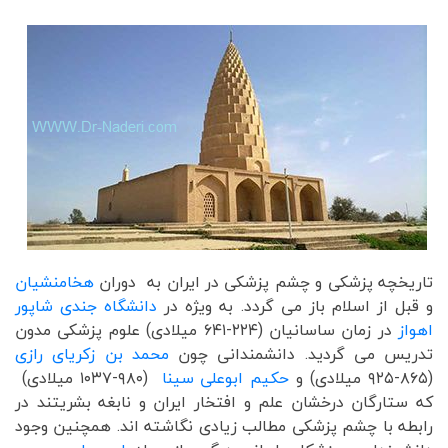
تاریخچه پزشکی و چشم پزشکی در ایران به دوران
هخامنشیان
و قبل از اسلام باز می گردد. به ویژه در
دانشگاه جندی شاپور
اهواز
در زمان ساسانیان (۲۲۴-۶۴۱ میلادی) علوم پزشکی مدون
تدریس می گردید. دانشمندانی چون
محمد بن زکریای رازی
(۸۶۵-۹۲۵ میلادی) و
حکیم ابوعلی سینا
(۹۸۰-۱۰۳۷ میلادی)
که ستارگان درخشان علم و افتخار ایران و نابغه بشریتند در
رابطه با چشم پزشکی مطالب زیادی نگاشته اند. همچنین وجود