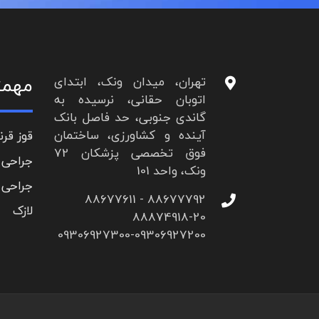
مهمت
تهران، میدان ونک، ابتدای
اتوبان حقانی، نرسیده به
گاندی جنوبی، حد فاصل بانک
آینده و کشاورزی، ساختمان
قوز قرن
فوق تخصصی پزشکان 72
جراحی 
ونک، واحد 101
جراحی 
88677792 - 88677611
لازک
88874918-20
09306927300-09306927200