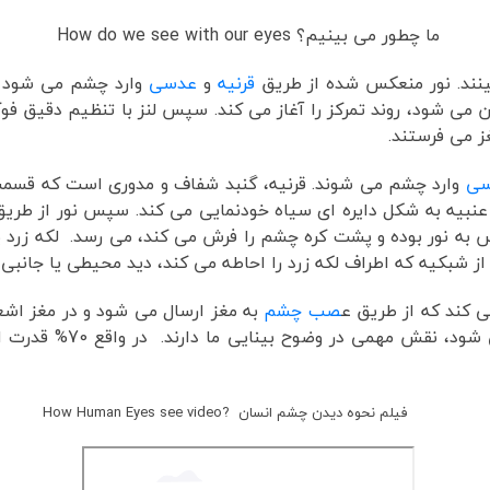
ما چطور می بینیم؟ How do we see with our eyes
نند. نور منعکس شده از طریق
قرنیه
و
عدسی
وارد چشم می شود و
ین می شود، روند تمرکز را آغاز می کند. سپس لنز با تنظیم دقیق 
ز می فرستند.
سی
وارد چشم می شوند. قرنیه، گنبد شفاف و مدوری است که قسمت
 عنبیه به شکل دایره ای سیاه خودنمایی می کند. سپس نور از طری
به نور بوده و پشت کره چشم را فرش می کند، می رسد. لکه زرد یا
از شبکیه که اطراف لکه زرد را احاطه می کند، دید محیطی یا جانبی م
ی کند که از طریق ع
صب چشم
به مغز ارسال می شود و در مغز اشعه
است.
فیلم نحوه دیدن چشم انسان ?How Human Eyes see video