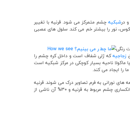
 در
شبکیه
چشم متمرکز می شود. قرنیه با تغییر
فوکوس، نور را بیشتر خم می کند. سلول های عصبی
 رنگی
ق
زجاجیه
که ژلی شفاف است و داخل کره چشم را
 ماکولا ناحیه بسیار کوچکی در مرکز شبکیه است
ا را ایجاد می کند.
 های نورانی به فرم تصاویر درک می شوند. قرنیه
و عدسی با کمک به تمرکز نوری که وارد چشم می شود، نقش مهمی در وضوح بینایی ما دارند. در واقع 70% قدرت انکساری چشم مربوط به قرنیه و 30% آن ناشی از