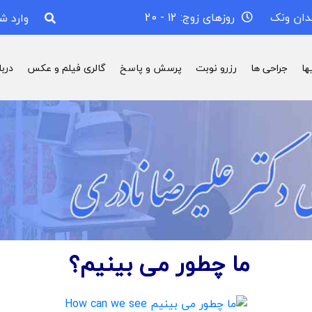
دان ونک
روزهای زوج: 12 - 20
وارد ش
ها
جراحی ها
رزرو نوبت
پرسش و پاسخ
گالری فیلم و عکس
درب
ما چطور می بینیم؟