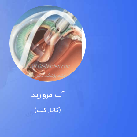
آب مروارید
ی)
(کاتاراکت)