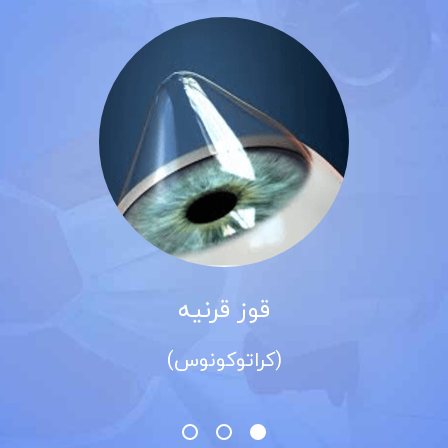
قوز قرنیه
(کراتوکونوس)