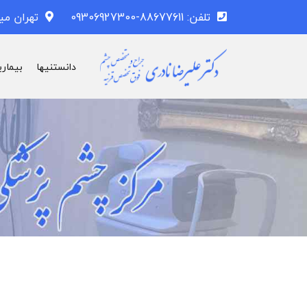
تلفن: 88677611-09306927300
تهران می
دانستنیها
بیماری