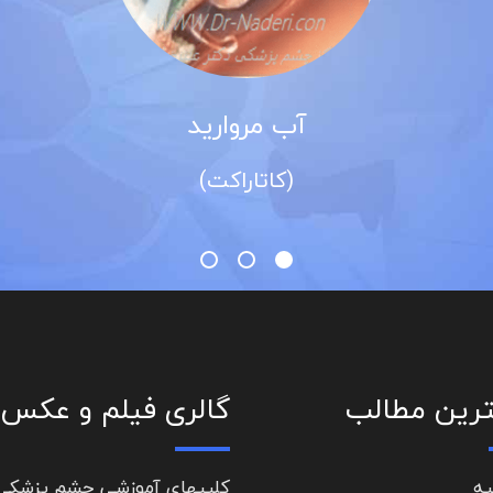
آب مروارید
(کاتاراکت)
رین مطالب
گالری فیلم و عکس
یه
کلیپهای آموزشی چشم پزشکی