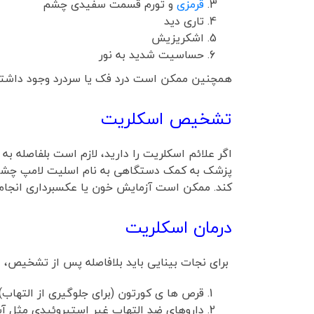
قرمزی
و تورم قسمت سفیدی چشم
تاری دید
اشکریزیش
حساسیت شدید به نور
همچنین ممکن است درد فک یا سردرد وجود داشته ب
تشخیص اسکلریت
اگر علائم اسکلریت را دارید، لازم است بلفاصله 
پزشک به کمک دستگاهی به نام اسلیت لامپ چشم
کند. ممکن است آزمایش خون یا عکسبرداری انجام
درمان اسکلریت
برای نجات بینایی باید بلافاصله پس از تشخیص، 
قرص ها ی کورتون (برای جلوگیری از التهاب)
داروهای ضد التهاب غیر استیروئیدی مثل آسپ