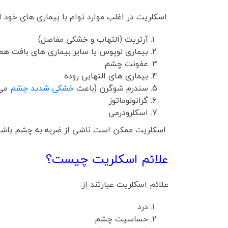
.اسکلریت در اغلب موارد توام با بیماری های خود
آرتریت (التهاب و خشکی مفاصل)
بیماری لوپوس یا سایر بیماری های بافت هم
عفونت چشم
بیماری های التهابی روده
سندرم شوگرن (باعث
خشکی شدید چشم
می
گرانولوماتوز
اسکلرودرمی
اسکلریت ممکن است ناشی از ضربه به چشم باشد. د
علائم اسکلریت چیست؟
علائم اسکلریت عبارتند از:
درد
حساسیت چشم