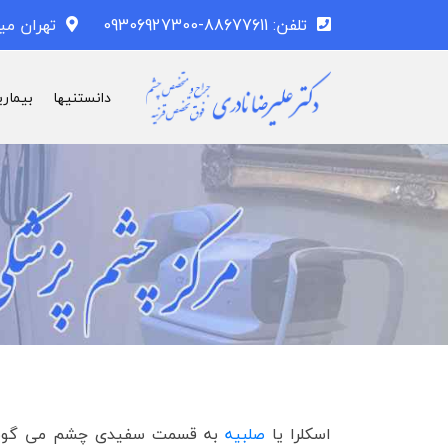
تلفن: 88677611-09306927300
تهران می
دانستنیها
بیماری
اسکلرا یا
صلبیه
به قسمت سفیدی چشم می گویند.