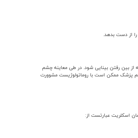
ا از دست بدهد.
 از بین رفتن بینایی شود. در طی معاینه چشم
شم پزشک ممکن است با روماتولوژیست مشوورت
ان اسکلریت عبارتست از: