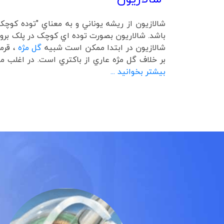
شالازیون از ريشه يوناني و به معناي "توده کوچ
باشد. شالاريون بصورت توده اي کوچک در پلک بروز
شالازيون در ابتدا ممکن است شبيه
گل مژه
، قرم
بر خلاف گل مژه عاري از باکتري است. در اغلب م
بیشتر بخوانید ...