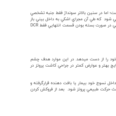
ت؛ اما در سنين بالاتر سونداژ فقط جنبه تشخصي
درمان توصيه نمي شود. لذا در بزرگسالان عملي بنام داکريوسيستورينوستومي (DCR) انجام مي شود که طي آن مجراي اشکي به داخل بيني باز
مي شود. حال اگر قسمت ابتدايي مجرا بسته باشد، بايد علاوه بر DCR به مدت چند ماه هم لوله سيليکون گذاشت؛ ولي در صورت بسته بودن قسمت انتهايي فقط DCR
خود را از دست ميدهد. در اين موارد هدف چشم
ج بهتر و عوارض كمتر در جراحي كاشت پروتز در
اخل نسوج خود بيمار يا بافت دهنده قرارگرفته و
ث حركت طبيعي پروتز شود. بعد از فروكش كردن