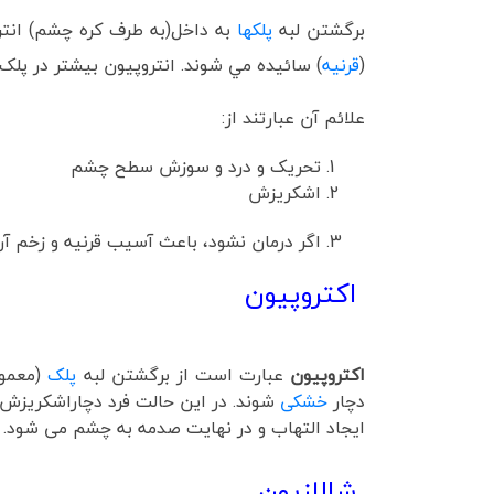
برگشتن لبه
پلکها
به داخل(به طرف کره چشم) انتر
(
قرنيه
) سائيده مي شوند. انتروپيون بيشتر در پلک
علائم آن عبارتند از:
تحريک و درد و سوزش سطح چشم
اشکريزش
اگر درمان نشود، باعث آسيب قرنيه و زخم آ
اکتروپیون
اکتروپیون
عبارت است از برگشتن لبه
پلک
(معمول
دچار
خشکی
شوند. در این حالت فرد دچاراشکریز
ایجاد التهاب و در نهایت صدمه به چشم می شود.
شالازیون