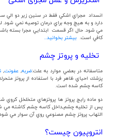
انسداد مجراي اشکي فقط در سنين زير دو الي سه 
کافي است.
بیشتر بخوانید...
تخلیه و پروتز چشم
متاسفانه در بعضي موارد به علت:
ضربه
,
عفونت
,
ن
پزشك احياي ظاهر فرد با استفاده از پروتز متح
كاسه چشم شده است.
دو ماده رايج پروتز ها پروتزهاي متخلخل كروي شا
پس از تخليه چشم,داخل كاسه چشم كاشته مي
التهاب پروتز چشم مصنوعي روي آن سوار مي شود
انتروپیون چيست؟