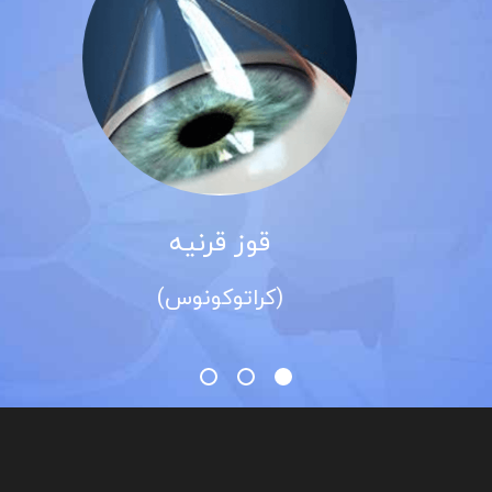
قوز قرنیه
(کراتوکونوس)