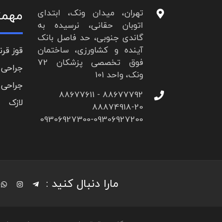
مهمت
تهران، میدان ونک، ابتدای
اتوبان حقانی، نرسیده به
گاندی جنوبی، حد فاصل بانک
آینده و کشاورزی، ساختمان
قوز قرن
فوق تخصصی پزشکان 72
جراحی 
ونک، واحد 101
جراحی 
88677792 - 88677611
لازک
88874918-20
09306927300-09306927200
مارا دنبال کنید :