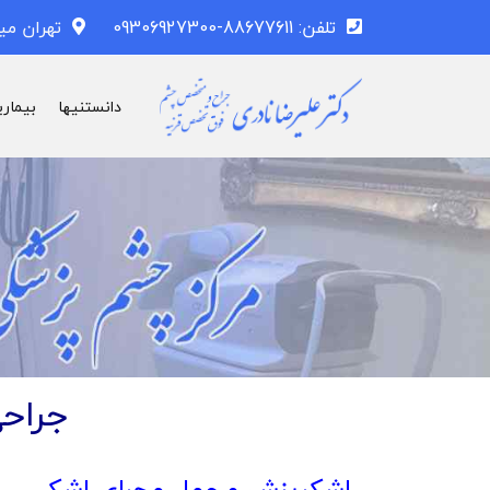
تلفن: 88677611-09306927300
تهران می
دانستنیها
بیماری
جراح
اشکریزش و عمل مجرای اشکی