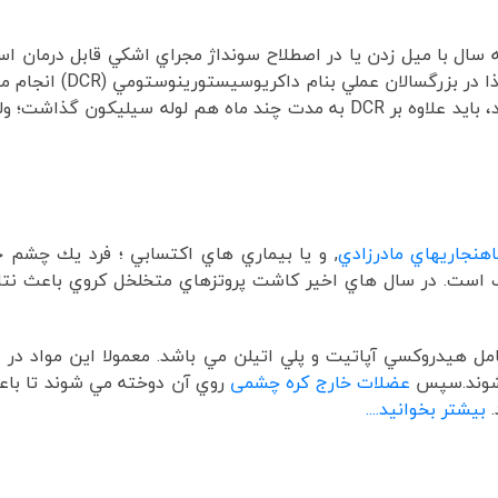
سال با ميل زدن يا در اصطلاح سونداژ مجراي اشکي قابل درمان اس
دارد و به هيچ وجه براي 
اهنجاريهاي مادرزادي
, و يا بيماري هاي اكتسابي ؛ فرد يك چشم 
رك است. در سال هاي اخير كاشت پروتزهاي متخلخل كروي باعث نتاي
مل هيدروكسي آپاتيت و پلي اتيلن مي باشد. معمولا اين مواد در د
 شوند.سپس
عضلات خارج كره چشمی
روي آن دوخته مي شوند تا باع
.
بیشتر بخوانید....