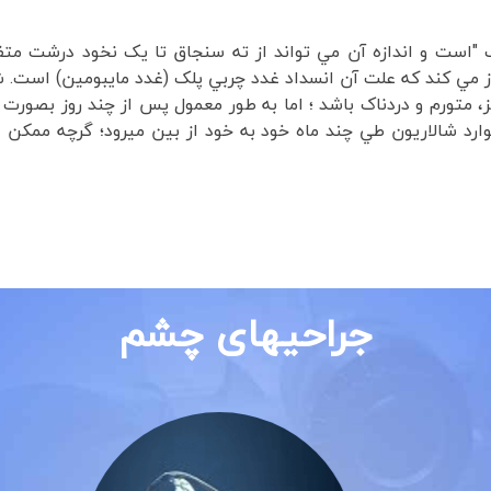
ک "است و اندازه آن مي تواند از ته سنجاق تا يک نخود درشت مت
 مي کند که علت آن انسداد غدد چربي پلک (غدد مايبومين) است. شا
ز، متورم و دردناک باشد ؛ اما به طور معمول پس از چند روز بصورت 
وارد شالاريون طي چند ماه خود به خود از بين ميرود؛ گرچه ممک
جراحیهای چشم