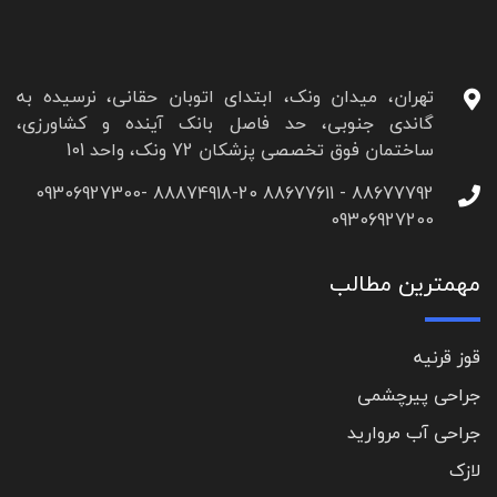
تهران، میدان ونک، ابتدای اتوبان حقانی، نرسیده به
گاندی جنوبی، حد فاصل بانک آینده و کشاورزی،
ساختمان فوق تخصصی پزشکان 72 ونک، واحد 101
88677792 - 88677611 88874918-20 09306927300-
09306927200
مهمترین مطالب
قوز قرنیه
جراحی پیرچشمی
جراحی آب مروارید
لازک