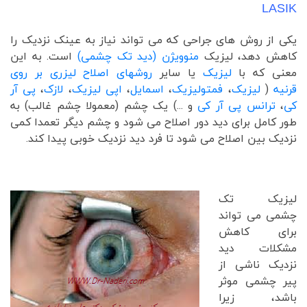
LASIK
یکی از روش های جراحی که می تواند نیاز به عینک نزدیک را
کاهش دهد، لیزیک
منوویژن (دید تک چشمی)
است. به این
معنی که با
لیزیک
یا سایر
روشهای اصلاح لیزری بر روی
قرنیه
(
لیزیک
،
فمتولیزیک
،
اسمایل
،
اپی لیزیک
،
لازک
،
پی آر
کی
،
ترانس پی آر کی
و ...) یک چشم (معمولا چشم غالب) به
طور کامل برای دید دور اصلاح می شود و چشم دیگر تعمدا کمی
نزدیک بین اصلاح می شود تا فرد دید نزدیک خوبی پیدا کند.
لیزیک تک
چشمی می تواند
برای کاهش
مشکلات دید
نزدیک ناشی از
پیر چشمی موثر
باشد، زیرا