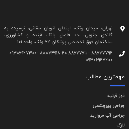
تهران، میدان ونک، ابتدای اتوبان حقانی، نرسیده به
گاندی جنوبی، حد فاصل بانک آینده و کشاورزی،
ساختمان فوق تخصصی پزشکان 72 ونک، واحد 101
88677792 - 88677611 88874918-20 09306927300-
09306927200
مهمترین مطالب
قوز قرنیه
جراحی پیرچشمی
جراحی آب مروارید
لازک