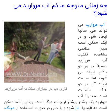
چه زمانی متوجه علائم آب مروارید می
شوم؟
آب مروارید
می
تواند طی سالها
ایجاد شود و در
ابتدا ممکن است
هیچ علائمی
مشاهده نکنید.
آب مروارید
معمولاً در هر دو
چشم ایجاد می
شود، اما سرعت
ایجاد آن در دو
طرف متفاوت
است. معمولاً آب
مروارید یک چشم بیشتر از چشم دیگر است. بینایی شما ممکن
است مه آلود یا
تار
شود و یا حتی در صورت استفاده از
عینک
،