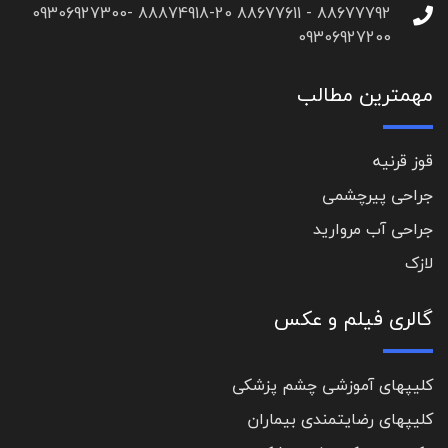
88677792 - 88677611 88874918-20 09306927300-
09306927200
مهمترین مطالب
قوز قرنیه
جراحی پیرچشمی
جراحی آب مروارید
لازک
گالری فیلم و عکس
کلیپهای آموزشی چشم پزشکی
کلیپهای رضایتمندی بیماران