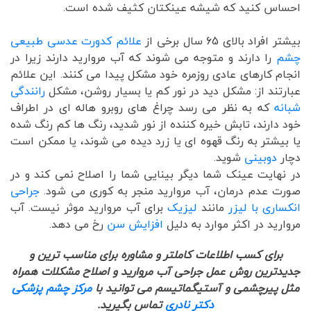
احساس کنید که شیشه عینکتان کثیف شده است.
بیشتر افراد بالای 65 سال برخی از
علائم کدورت عدسی طبیعی
چشم
را دارند و متوجه می شوند که آب مروارید دارند زیرا در
انجام کارهای عادی روزمره خود مشکل پیدا می کنند. این علائم
عبارتند از: مشکل دید در نور کم یا بسیار روشن، مشکل
رانندگی
شبانه
که به نظر می رسد چراغ های روبرو هاله ای در اطراف
خود دارند، تابش خیره کننده از نور شدید، رنگ ها کم رنگ شده
یا بیشتر به رنگ قهوه ای یا زرد دیده می شوند، یا ممکن است
دچار
دوبینی
شوید.
در نهایت عینک شما دیگر بینایی شما را اصلاح نمی کند و در
صورت عدم درمان، آب مروارید منجر به کوری می شود.
جراحی
انکساری با لیزر
مانند
لیزیک
برای آب مروارید موثر نیست. آب
مروارید در اکثر موارد به دلیل
افزایش سن
رخ می دهد.
برای کسب اطلاعات کاملتر و مشاوره برای مناسب ترین و
جدیدترین روش عمل جراحی آب مروارید و اصلاح مشکلات همراه
مثل پیرچشمی و آستیگماتیسم می توانید با
مرکز چشم پزشکی
دکتر نادری
تماس بگیرید.