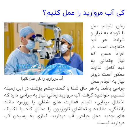
کی آب مروارید را عمل کنیم؟
زمان انجام عمل
با توجه به نياز و
شرايط هر فرد
متفاوت است. در
افراد مسن كه
نياز چنداني به
ديد كامل ندارند
ممكن است ديرتر
نياز به انجام عمل
جراحي باشد. به هر حال شما با كمك چشم پزشك در اين زمينه
تصميم خواهيد گرفت. آب مرواريد زماني نياز به جراحي دارد كه
اختلال بينايي، انجام فعاليت هاي شغلي يا روزمره مانند
رانندگي، مطالعه و تماشاي تلويزيون را مختل كند. با تکنیک
های جدید عمل جراحی آب مروارید، نيازي به رسيدن آب
مرواريد نيست.