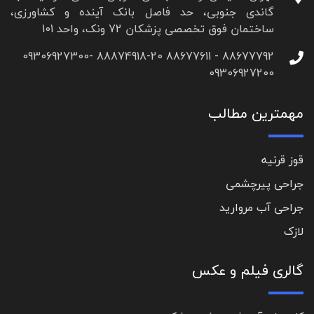
گاندی جنوبی، حد فاصل بانک آینده و کشاورزی،
ساختمان فوق تخصصی پزشکان 72 ونک، واحد 101
88677792 - 88677611 88874918-20 09306927300-
09306927200
مهمترین مطالب
قوز قرنیه
جراحی پیرچشمی
جراحی آب مروارید
لازک
گالری فیلم و عکس