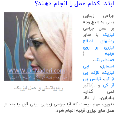
ابتدا کدام عمل را انجام دهند؟
جراحی زیبایی
بینی به هیچ وجه
بر عمل جراحی
لیزیک
یا سایر
روشهای اصلاح
لیزری بر روی
قرنیه
(
فمتولیزیک
،
اسمایل
،
اپی
لیزیک
،
لازک
،
پی
آر کی
،
ترانس پی
آر کی
و ...)تأثیر
نمی گذارد.
بنابراین، از نظر
تئوری، مهم نیست که آیا جراحی زیبایی بینی قبل یا بعد از
عمل های لیزری قرنیه انجام شود.