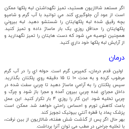
اگر مستعد شالازيون هستيد، تميز نگهداشتن لبه پلکها ممکن
است از عود آن جلوگيري کند. مي توانيد با آب گرم و شامپو
بچه رقيق شده لبه پلکهايتان را شستشو دهيد. لبه بيروني
پلکهايتان را حداقل روزي يک بار ماساژ داده و تميز کنيد.
همچنين توصيه مي شود که دست هايتان را تميز نگهداريد و
از آرايش لبه پلکها خود داري کنيد.
درمان
اولين قدم درمان، کمپرس گرم است. حوله اي را در آب گرم
مرطوب کرده و به مدت 10 تا 15 دقيقه روي پلکتان بگذاريد.
سپس پلکتان را به آرامي ماساژ دهيد تا چربي سفت شده در
داخل مجراي غده چربي بيرون آمده و مجرا باز شود و چرک و
چربي تخليه شود. اين کار را روزي 4 بار تکرار کنيد. اين عمل
باعث کاهش تورم و احساس راحتي خواهد شد. ممکن است
پزشک پماد يا قطره آنتي بيوتيک تجويز کند.
بهر حال اگر پس از گذشت شش هفته، شالازيون از بين نرفت،
با تخليه جراحي در مطب مي توان آنرا برداشت.