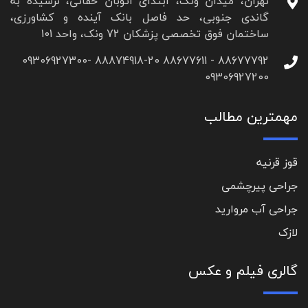
تهران، میدان ونک، ابتدای اتوبان حقانی، نرسیده به
گاندی جنوبی، حد فاصل بانک آینده و کشاورزی،
ساختمان فوق تخصصی پزشکان 72 ونک، واحد 101
88677792 - 88677611 88874918-20 09306927300-
09306927200
مهمترین مطالب
قوز قرنیه
جراحی پیرچشمی
جراحی آب مروارید
لازک
گالری فیلم و عکس