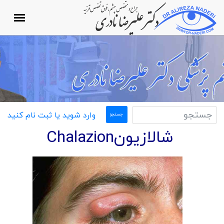
وارد شوید یا ثبت نام کنید
شالازیونChalazion