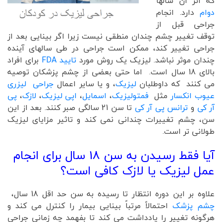
که اثر آن سالها
دوام
دارد. انجام
جراحی قبل از
توقف تغییر چشم چندان منطقی نیست زیرا اگر بینایی بعد از
جراحی تغییر کند، ممکن است جراحی در طی سالهای آینده
چندان موثر نباشد. لیزیک یک روش مورد
تایید FDA
برای افراد
بالای 18 سال است. اما حتی بعضی از چشم پزشکان توصیه
می کنند که داوطلبان
لیزیک
، و یا سایر اعمال
جراحی لیزری
عیوب انکسار
مثل
فمتولیزیک
،
اسمایل
،
اپی لیزیک
،
لازک
،
پی
آر کی
و
ترانس پی آر کی
تا سن 21 سالگی صبر کنند. بعد از این
سن، چشم تغییرات چندانی نمی کند و تاثیر مزایای لیزیک
طولانی تر است.
آیا فقط رسیدن به سن 18 سال برای انجام
عمل لیزیک یا لازک کافی است؟
علاوه بر این دوره انتظار تا رسیده به سن حد اقل 18 سال،
چشم پزشک
احتمالاً مرتباً بینایی بیمار را کنترل می کند و
هرگونه تغییر را یادداشت می کند تا بفهمد چه زمانی جراحی