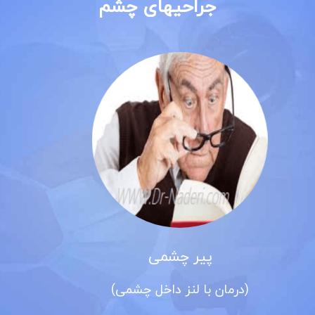
جراحیهای چشم
چشمی
آب مر
نز داخل چشمی)
(کات