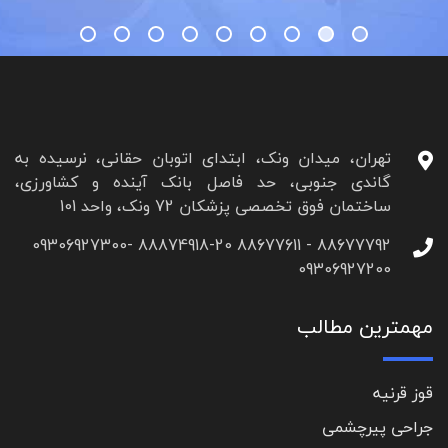
تهران، میدان ونک، ابتدای اتوبان حقانی، نرسیده به
گاندی جنوبی، حد فاصل بانک آینده و کشاورزی،
ساختمان فوق تخصصی پزشکان 72 ونک، واحد 101
88677792 - 88677611 88874918-20 09306927300-
09306927200
مهمترین مطالب
قوز قرنیه
جراحی پیرچشمی