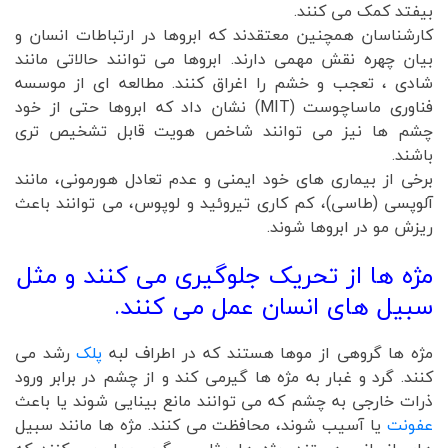
بیفتد کمک می کنند.
کارشناسان همچنین معتقدند که ابروها در ارتباطات انسان و
بیان چهره نقش مهمی دارند. ابروها می توانند حالاتی مانند
شادی ، تعجب و خشم را اغراق کنند. مطالعه ای از موسسه
فناوری ماساچوست (MIT) نشان داد که ابروها حتی از خود
چشم ها نیز می توانند شاخص هویت قابل تشخیص تری
باشند.
برخی از بیماری های خود ایمنی و عدم تعادل هورمونی، مانند
آلوپسی (طاسی)، کم کاری تیروئید و لوپوس، می توانند باعث
ریزش مو در ابروها شوند.
مژه ها از تحریک جلوگیری می کنند و مثل
سبیل های انسان عمل می کنند.
مژه ها گروهی از موها هستند که در اطراف لبه
پلک
رشد می
کنند. گرد و غبار به مژه ها گیرمی کند و از چشم در برابر ورود
ذرات خارجی به چشم که می توانند مانع بینایی شوند یا باعث
عفونت
یا آسیب شوند، محافظت می کنند. مژه ها مانند سبیل