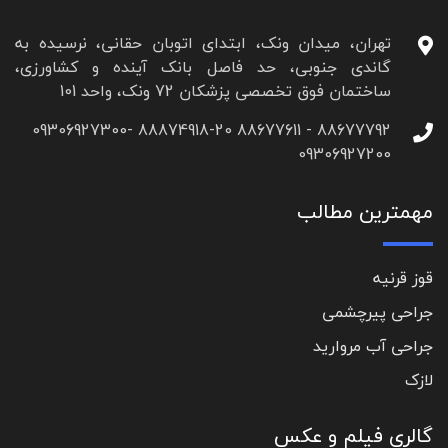
تهران، میدان ونک، ابتدای اتوبان حقانی، نرسیده به
گاندی جنوبی، حد فاصل بانک آینده و کشاورزی،
ساختمان فوق تخصصی پزشکان 72 ونک، واحد 101
88677792 - 88677611 88874918-20 09306927300-
09306927200
مهمترین مطالب
قوز قرنیه
جراحی پیرچشمی
جراحی آب مروارید
لازک
گالری فیلم و عکس