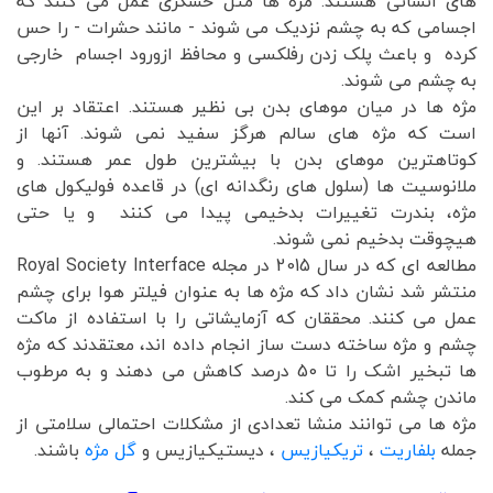
های انسانی هستند. مژه ها مثل حسگری عمل می کنند که
اجسامی که به چشم نزدیک می شوند - مانند حشرات - را حس
کرده و باعث پلک زدن رفلکسی و محافظ ازورود اجسام خارجی
به چشم می شوند.
مژه ها در میان موهای بدن بی نظیر هستند. اعتقاد بر این
است که مژه های سالم هرگز سفید نمی شوند. آنها از
کوتاهترین موهای بدن با بیشترین طول عمر هستند. و
ملانوسیت ها (سلول های رنگدانه ای) در قاعده فولیکول های
مژه، بندرت تغییرات بدخیمی پیدا می کنند و یا حتی
هیچوقت بدخیم نمی شوند.
مطالعه ای که در سال 2015 در مجله Royal Society Interface
منتشر شد نشان داد که مژه ها به عنوان فیلتر هوا برای چشم
عمل می کنند. محققان که آزمایشاتی را با استفاده از ماکت
چشم و مژه ساخته دست ساز انجام داده اند، معتقدند که مژه
ها تبخیر اشک را تا 50 درصد کاهش می دهند و به مرطوب
ماندن چشم کمک می کند.
مژه ها می توانند منشا تعدادی از مشکلات احتمالی سلامتی از
جمله
بلفاریت
،
تریکیازیس
، دیستیکیازیس و
گل مژه
باشند.