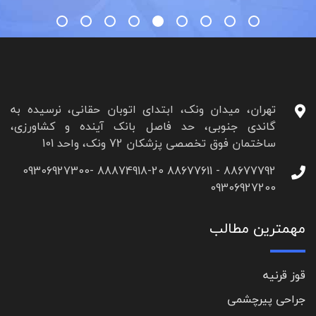
تهران، میدان ونک، ابتدای اتوبان حقانی، نرسیده به
گاندی جنوبی، حد فاصل بانک آینده و کشاورزی،
ساختمان فوق تخصصی پزشکان 72 ونک، واحد 101
88677792 - 88677611 88874918-20 09306927300-
09306927200
مهمترین مطالب
قوز قرنیه
جراحی پیرچشمی