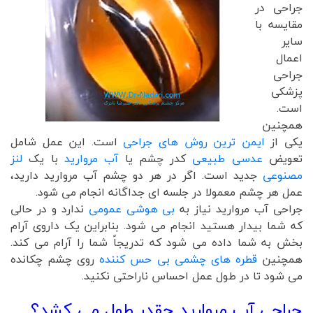
جراحی در
مقایسه با
سایر
اعمال
جراحی
پزشکی
است.
همچنین
یکی از
ایمن ترین روش های جراحی
است. این عمل شامل
تعویض
عدسی طبیعی
کدر چشم یا
آب مروارید
با یک
لنز
مصنوعی
جدید است. اگر در هر دو چشم آب مروارید دارید،
عمل هر چشم معمولا در جلسه ای جداگانه انجام می شود.
جراحی آب مروارید نیاز به
بی هوشی عمومی
ندارد و در حالی
که شما بیدار هستید انجام می شود. بنابراین یک داروی آرام
بخش به شما داده می شود که تدریجاً شما را آرام می کند.
همچنین
قطره های چشمی بی حس کننده
روی چشم چکانده
می شود تا در طول عمل احساس ناراحتی نکنید.
جراحی آب مروارید چقدر طول می کشد؟