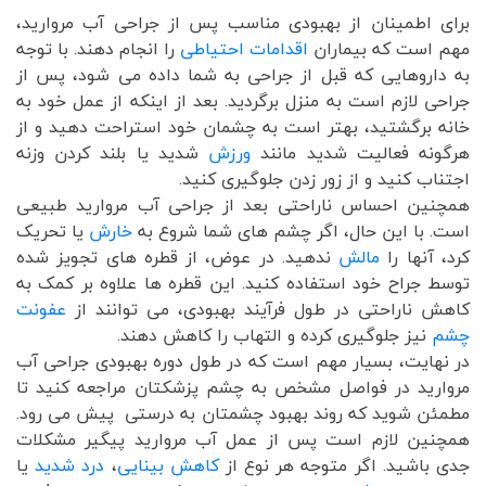
برای اطمینان از بهبودی مناسب پس از جراحی آب مروارید،
مهم است که بیماران
اقدامات احتیاطی
را انجام دهند. با توجه
به داروهایی که قبل از جراحی به شما داده می شود، پس از
جراحی لازم است به منزل برگردید. بعد از اینکه از عمل خود به
خانه برگشتید، بهتر است به چشمان خود استراحت دهید و از
هرگونه فعالیت شدید مانند
ورزش
شدید یا بلند کردن وزنه
اجتناب کنید و از زور زدن جلوگیری کنید.
همچنین احساس ناراحتی بعد از جراحی آب مروارید طبیعی
است. با این حال، اگر چشم های شما شروع به
خارش
یا تحریک
کرد، آنها را
مالش
ندهید. در عوض، از قطره های تجویز شده
توسط جراح خود استفاده کنید. این قطره ها علاوه بر کمک به
کاهش ناراحتی در طول فرآیند بهبودی، می توانند از
عفونت
چشم
نیز جلوگیری کرده و التهاب را کاهش دهند.
در نهایت، بسیار مهم است که در طول دوره بهبودی جراحی آب
مروارید در فواصل مشخص به چشم پزشکتان مراجعه کنید تا
مطمئن شوید که روند بهبود چشمتان به درستی پیش می رود.
همچنین لازم است پس از عمل آب مروارید پیگیر مشکلات
جدی باشید. اگر متوجه هر نوع از
کاهش بینایی
،
درد شدید
یا