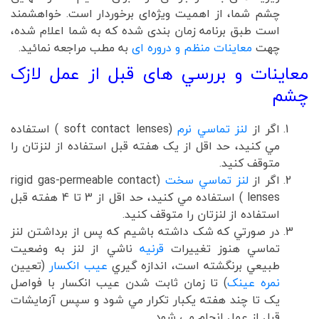
چشم شما، از اهمیت ویژه‌ای برخوردار است. خواهشمند
است طبق برنامه زمان بندی شده که به شما اعلام شده،
چهت
معاینات منظم و دروره ای
به مطب مراجعه نمائید.
معاینات و بررسي های قبل از عمل لازک
چشم
اگر از
لنز تماسي نرم
(soft contact lenses ) استفاده
مي کنيد، حد اقل از يک هفته قبل استفاده از لنزتان را
متوقف کنيد.
اگر از
لنز تماسي سخت
(rigid gas-permeable contact
lenses ) استفاده مي کنيد، حد اقل از 3 تا 4 هفته قبل
استفاده از لنزتان را متوقف کنيد.
در صورتي که شک داشته باشيم که پس از برداشتن لنز
تماسي هنوز تغييرات
قرنيه
ناشي از لنز به وضعيت
طبيعي برنگشته است، اندازه گيري
عيب انکسار
(تعيين
نمره عينک
) تا زمان ثابت شدن عيب انکسار با فواصل
يک تا چند هفته يکبار تکرار مي شود و سپس آزمايشات
قبل از عمل انجام مي شود.