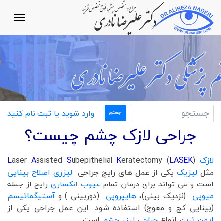
وارد شوید یا ثبت نام کنید
جراحی لازک چشم چیست؟
لازک
)
LASEK
eratectomy (
K
ubepithelial
S
ssisted
A
aser
L
مثل
لیزیک
یکی از عمل های رایج جراحی
لیزری اصلاح بینایی
است و می تواند برای درمان تمام
عیوب انکساری
رایج از جمله
میوپی
(نزدیک بینی)،
هایپروپی
(دوربینی ) و
آستیگماتیسم
(بینایی کج و معوج) استفاده شود. این عمل جراحی یکی از
ایمن ترین
انواع
جراحی لیزر چشم
است.