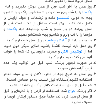
شکل قرنیه شما را تغییر دهند.
روز عمل یا آخر شب قبل از عمل دوش بگیرید و لبه
پلک‌ها
را با شامپوی مخصوص شستشوی پلک و یا شامپو
بچه به خوبی
شستشو
داده و ترشحات و مواد آرایش را
کامل پاک کنید. بهتر است حداقل از ۷۲ ساعت قبل از
عمل روزانه دو بار صبح و شب چشم‌ها، لبه
پلک‌ها
و
مژه‌ها را با آب ولرم و شامپو بچه شستشو دهید.
همچنین باید از
آرایش چشم
در روز عمل خودداری کنید.
روز عمل لازم نیست ناشتا باشید. غذای سبکی میل منید.
اما از
نوشیدن الکل
و مصرف داروهایی که شما را خواب
آلود می کند، خود داری کنید.
در صورت تجویز پزشک شب غبل می توانید یک عدد
قرص آرامبخش بخورید.
روز عمل به هيچ وجه از عطر، ادکلن و ساير مواد معطر
استفاده نکنيد(دستگاه ليزر نسبت به بو حساس است).
شب قبل از عمل استراحت کافی و کامل داشته باشید.
اگر پزشک
جراح
شما استفاده از قرص و یا قطره‌ای را قبل
از عمل توصیه کرده‌اند، حتماً طبق دستور ایشان آن‌ها را
مصرف نمایید.