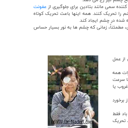
نده سمی مانند بتادین برای جلوگیری از
عفونت
 را تحریک کنند. همه اینها باعث تحریک کوتاه
شده در چشم ایجاد کند.
م در 1 تا 2 هفته اول بهبود می یابد. بنابراین، مطمئناً، زمانی که چشم ها به نور بسیار حساس
 از عمل
ات همه
با سرعت
غروب یا
 برخورد
باد فقط
د تحریک