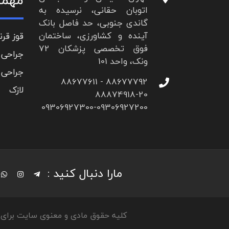
اتوبان حقانی، نرسیده به
گاندی جنوبی، حد فاصل بانک
آینده و کشاورزی، ساختمان
قوز قرن
فوق تخصصی پزشکان 72
جراحی 
ونک، واحد 101
جراحی 
88677792 - 88677611
لازک
88874918-20
09306927300-09306927200
مارا دنبال کنید :
کلیه حقوق مادی و معنوی سایت برای