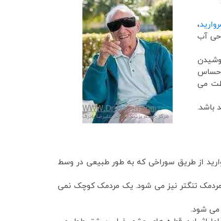
وارید
،
احی آب
وشیدن
 احساس
فظت می
 باشد.
وارید از طریق سوراخی که به طور طبیعی در وسط
 مردمک تنگتر نیز می شود. یک مردمک کوچک نمی
می شود.