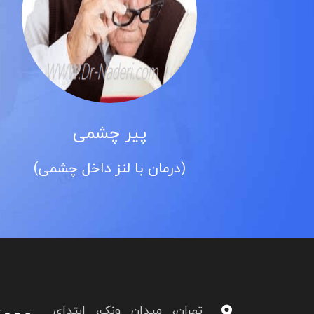
پیر چشمی
آب مر
ان با لنز داخل چشمی)
(کاتا
مهمت
تهران، میدان ونک، ابتدای