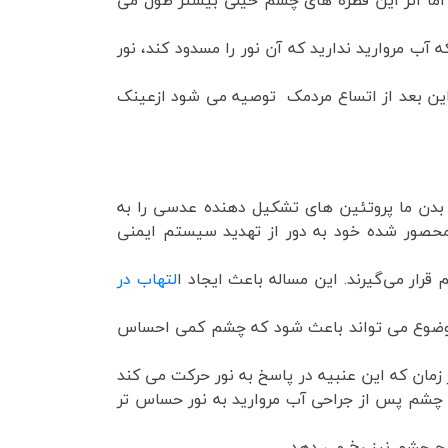
واهیم داشت! عمل جراحی حدود 10 الی15 دقیقه طول می کشد. اما اثر این قطره های چشم خیلی بیشتر طول می
ب مروارید ندارید که آن نور را مسدود کند، نور
براین بعد از اتساع مردمک توصیه می شود ازعینک
بدن ما پروتئین های تشکیل دهنده عدسی را به
محصور شده خود به دور از تهدید سیستم ایمنی
رار می‌گیرند. این مساله باعث ایجاد ا
لتهاب در
 موضوع می تواند باعث شود که چشم کمی احساس
زمان که این عنبیه در پاسخ به نور حرکت می کند
 چشم پس از جراحی آب مروارید به نور حساس تر
طح چشم نیز رخ می دهد.