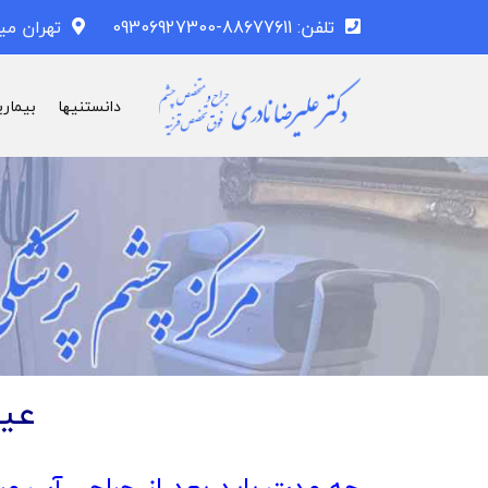
تلفن: 88677611-09306927300
تهران می
دانستنیها
بیماری
عین
چه مدت باید بعد از جراحی آب مروا