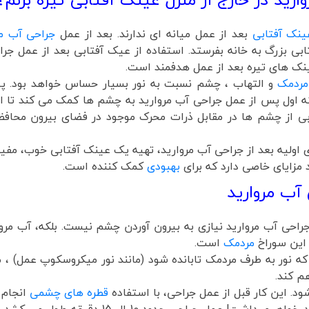
ینک آفتابی
بعد از عمل میانه ای ندارند. بعد از عمل
جراحی آب مر
بی بزرگ به خانه بفرستد. استفاده از عیک آفتابی بعد از عمل جر
عینک های تیره بعد از عمل هدفمند است.
مردمک
و التهاب ، چشم نسبت به نور بسیار حساس خواهد بود. پ
فته اول پس از عمل جراحی آب مروارید به چشم ها کمک می کند تا
ابی از چشم ها در مقابل ذرات محرک موجود در فضای بیرون محا
لیه بعد از جراحی آب مروارید، تهیه یک عینک آفتابی خوب، مفید
 مزایای خاصی دارد که برای
بهبودی
کمک کننده است.
آب مروارید
 جراحی آب مروارید نیازی به بیرون آوردن چشم نیست. بلکه، آب مر
 این سوراخ
مردمک
است.
ه نور به طرف مردمک تابانده شود (مانند نور میکروسکوپ عمل) ،
م کند.
. این کار قبل از عمل جراحی، با استفاده
قطره های چشمی
انجام 