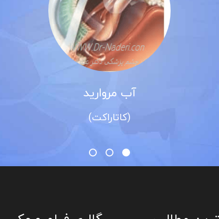
وارید
قوز قرنیه
راکت)
(کراتوکونوس)
رین مطالب
گالری فیلم و عکس