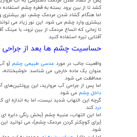
کشد تا از بین برود. بسته به قطره چشم استفاده شده، اثر آن می تو
اما هنگام گشاد شدن مردمک چشم، نور بیشتری وارد
بیشتری وارد چشم می شود. این نور زیاد می تواند ب
تا زمانی که اتساع مردمک از بین نرود، با عینک 
آفتابی تیره استفاده کنید.
حساسیت چشم ها بعد از جراحی آ
واقعیت جالب در مورد
عدسی طبیعی چشم
(و آب
عنوان یک ماده خارجی می شناسد. خوشبختانه، ت
محافظت می شود.
اما پس از جراحی آب مروارید، این پروتئین‌های آ
داخل چشم
می شود.
گرچه این التهاب شدید نیست، اما به اندازه ا
درد
کند.
اما این التهاب، عنبیه چشم (بخش رنگی دایره ای 
(برای کوچکتر کردن مردمک چشم)، می توانید این
شود.
اما این دلایل
حساسیت به نور
محدود به این موضو