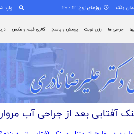
دان ونک
روزهای زوج: 12 - 20
وارد ش
ها
جراحی ها
رزرو نوبت
پرسش و پاسخ
گالری فیلم و عکس
درب
ک آفتابی بعد از جراحی آب مروار
رید در خارج از منزل عینک آفتابی تیره بزنم؟