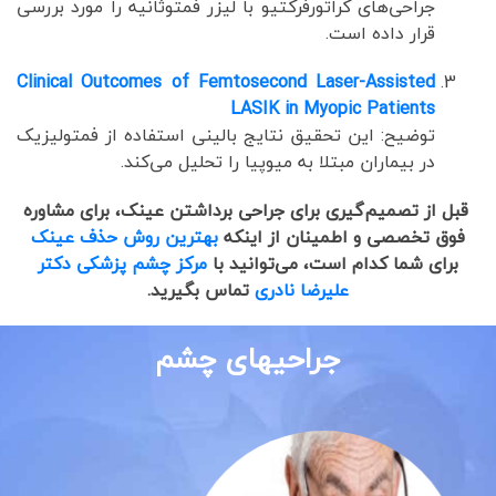
جراحی‌های کراتورفرکتیو با لیزر فمتوثانیه را مورد بررسی
قرار داده است.
Clinical Outcomes of Femtosecond Laser-Assisted
LASIK in Myopic Patients
توضیح: این تحقیق نتایج بالینی استفاده از فمتولیزیک
در بیماران مبتلا به میوپیا را تحلیل می‌کند.
قبل از تصمیم‌گیری برای جراحی برداشتن عینک، برای مشاوره
فوق تخصصی و اطمینان از اینکه
بهترین روش حذف عینک
برای شما کدام است، می‌توانید با
مرکز چشم پزشکی دکتر
علیرضا نادری
تماس بگیرید.
جراحیهای چشم