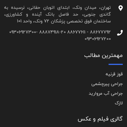
تهران، میدان ونک، ابتدای اتوبان حقانی، نرسیده به
گاندی جنوبی، حد فاصل بانک آینده و کشاورزی،
ساختمان فوق تخصصی پزشکان 72 ونک، واحد 101
88677792 - 88677611 88874918-20 09306927300-
09306927200
مهمترین مطالب
قوز قرنیه
جراحی پیرچشمی
جراحی آب مروارید
لازک
گالری فیلم و عکس