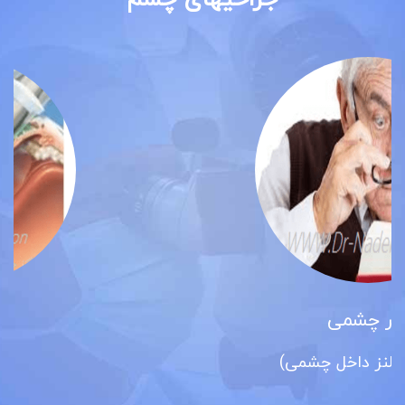
آب مروارید
(کاتاراکت)