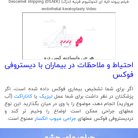
.فیلم پیوند لایه ای اندوتلیوم قرنیه (دزک) (DSAEK) Descemet stripping
endothelial keratoplasty Video
احتیاط و ملاحظات در بیماران با دیستروفی
فوکس
اگر برای شما تشخیص بیماری فوکس داده شده است، اگر
پزشکتان در نظر داشت برای شما عمل
لیزیک
یا
کاتاراکت
(آب
مروارید) انجام دهد، موضوع را با وی در میان بگذارید. این نوع
عملهای جراحی ممکن است اوضاع را وخیم تر کند و
دردیستروفی فوکس عملهای
جراحی عیوب انکسار
ممنوع است.
جراحیهای چشم