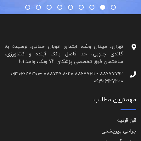
تهران، میدان ونک، ابتدای اتوبان حقانی، نرسیده به
گاندی جنوبی، حد فاصل بانک آینده و کشاورزی،
ساختمان فوق تخصصی پزشکان 72 ونک، واحد 101
88677792 - 88677611 88874918-20 09306927300-
09306927200
مهمترین مطالب
قوز قرنیه
جراحی پیرچشمی