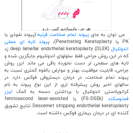
می توان به جای
پیوند تمام ضخامت قرنیه
(پیوند نفوذی یا
PK یا Penetrating Keratoplasty)، پ
یوند لایه ای عمقی
اندوتلیال
(deep lamellar endothelial keratoplasty (DLEK زد
که در این روش جراحی فقط سلولهای اندوتلیوم جایگزین شده و
لایه های سطحی تر دست نخورده باقی می ماند. این روش
جراحی، قابلیت موفقیت بهتر و عوارض بالقوه کمتری نسبت به
پیوند تمام ضخامت، در درمان دیستروفی فوکس دارد. در
سالهای اخیر روش پیشرفته تری از این نوع پیوند به نام
کراتوپلاستی اندوتلیال با برداشتن دسمه به کمک
لیزر
فمتوسکند
(FS-DSEk) یا femtosecond laser-assisted
Descemet stripping endothelial keratoplasty نتایج تشویق
کننده ای در درمان بیماری فوکس داشته است.