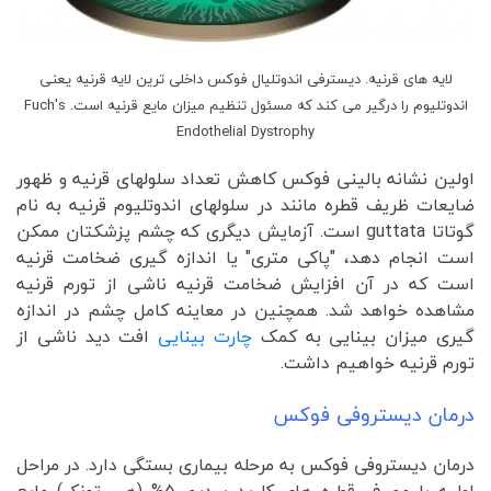
لایه های قرنیه. دیسترفی اندوتلیال فوکس داخلی ترین لایه قرنیه یعنی
اندوتلیوم را درگیر می کند که مسئول تنظیم میزان مایع قرنیه است. Fuch's
Endothelial Dystrophy
اولین نشانه بالینی فوکس کاهش تعداد سلولهای قرنیه و ظهور
ضایعات ظریف قطره مانند در سلولهای اندوتلیوم قرنیه به نام
گوتاتا guttata است. آزمایش دیگری که چشم پزشکتان ممکن
است انجام دهد، "پاکی متری" یا اندازه گیری ضخامت قرنیه
است که در آن افزایش ضخامت قرنیه ناشی از تورم قرنیه
مشاهده خواهد شد. همچنین در معاینه کامل چشم در اندازه
گیری میزان بینایی به کمک
چارت بینایی
افت دید ناشی از
تورم قرنیه خواهیم داشت.
درمان دیستروفی فوکس
درمان دیستروفی فوکس به مرحله بیماری بستگی دارد. در مراحل
اولیه با مصرف قطره های کلرید سدیم 5% (هیپرتونک) مایع