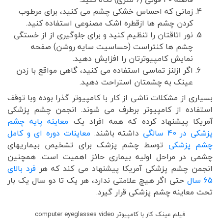
زمانی که احساس خشکی چشم می کنید، برای مرطوب
کردن چشم ها ازقطره اشک مصنوعی استفاده کنید.
نور اتاقتان را تنظیم کنید و برای جلوگیری از از خستگی
چشم ها کنتراست (حساسیت سایه روشن) صفحه
نمایش کامپیوترتان را افزایش دهید.
اگر ازلنز تماسی استفاده می کنید، گاهی مواقع با زدن
عینک به چشمتان استراحت دهید.
بسیاری از مشکلات ناشی از کار با کامپیوتر گذرا بوده وبا توقف
استفاده از کامپیوتر برطرف می شوند. انجمن چشم پزشکی
آمریکا پیشنهاد کرده که همه افراد یک
معاینه پایه چشم
پزشکی در 40 سالگی
داشته باشند.
معاینات دوره ای و کامل
چشم پزشکی
توسط چشم پزشک برای تشخیص بیماریهای
چشمی در مراحل اولیه بیماری حائز اهمیت است. همچنین
انجمن چشم پزشکی آمریکا پیشنهاد می کند که هر
فرد بالای
65 سال
حتی اگر هیچ علامتی ندارد، هر یک تا دو سال یک بار
تحت معاینه چشم پزشکی قرار گیرد.
فیلم عینک کار با کامپیوتر computer eyeglasses video