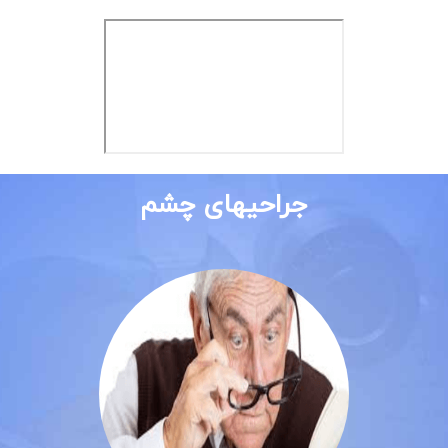
جراحیهای چشم