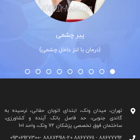
پیر چشمی
(درمان با لنز داخل چشمی)
تهران، میدان ونک، ابتدای اتوبان حقانی، نرسیده به
گاندی جنوبی، حد فاصل بانک آینده و کشاورزی،
ساختمان فوق تخصصی پزشکان 72 ونک، واحد 101
88677792 - 88677611 88874918-20 09306927300-