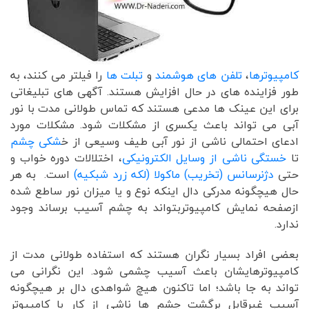
کامپیوترها
،
تلفن های هوشمند
و
تبلت ها
را فیلتر می کنند، به
طور فزاینده های در حال افزایش هستند. آگهی های تبلیغاتی
برای این عینک ها مدعی هستند که تماس طولانی مدت با نور
آبی می تواند باعث یکسری از مشکلات شود. مشکلات مورد
ادعای احتمالی ناشی از نور آبی طیف وسیعی از خ
شکی چشم
تا
خستگی ناشی از وسایل الکترونیکی
، اختلالات دوره خواب و
حتی
دژنرسانس (تخریب) ماکولا (لکه زرد شبکیه)
است. به هر
حال هیچگونه مدرکی دال اینکه نوع و یا میزان نور ساطع شده
ازصفحه نمایش کامپیوتربتواند به چشم آسیب برساند وجود
ندارد.
بعضی افراد بسیار نگران هستند که استفاده طولانی مدت از
کامپیوترهایشان باعث آسیب چشمی شود. این نگرانی می
تواند به جا باشد؛ اما تاکنون هیچ شواهدی دال بر هیچگونه
آسیب غیرقابل برگشت چشم ها ناشی از کار با کامپیوتر