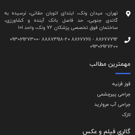
تهران، میدان ونک، ابتدای اتوبان حقانی، نرسیده به
گاندی جنوبی، حد فاصل بانک آینده و کشاورزی،
ساختمان فوق تخصصی پزشکان 72 ونک، واحد 101
88677792 - 88677611 88874918-20 09306927300-
09306927200
مهمترین مطالب
قوز قرنیه
جراحی پیرچشمی
جراحی آب مروارید
لازک
گالری فیلم و عکس