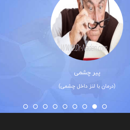
آب مروارید
(کاتاراکت)