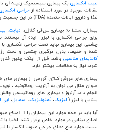
عیب انکساری
یک بیماری سیستمیک زمینه ای دار
مقالات موجود در مورد استفاده از
جراحی انکساری 
غذا و داروی ایالات متحده (FDA) در این جمعیت بیمار تأیید نشده است.
بیماران مبتلا به بیماری عروقی کلاژن،
دیابت
،
بیم
برای جراحی انکساری با لیزر ایده آل نیستند. 
چشمی این بیماری نباید تحت جراحی انکساری با لیزر
شده و خفیف، بدون درگیری چشمی و تحت رژی
کاندیدای مناسبی
باشد. قبل از اینکه چنین فناو
شود، نیاز به مطالعات بیشتر دارد.
بیماری های عروقی کلاژن گروهی از بیماری های خ
عنوان مثال می توان به آرتریت روماتوئید ، لوپو
انجام داد، آرتروز و بیماری های روماتیسمی چالش
بینایی با لیزر (
لیزیک
،
فمتولیزیک
،
اسمایل
،
اپی ل
آیا باید در همه موارد این بیماران را از اصلاح
اصلاح بینایی در موارد خاص برقرار کنند. اخیرا با
لیست موارد منع مطلق جراحی عیوب انکسار با لیزر