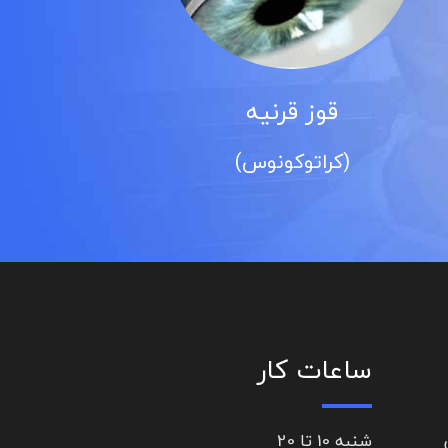
رنیه
آب سیاه
کونوس)
(گلوکوم)
ساعات کار
شنبه 10 تا 20