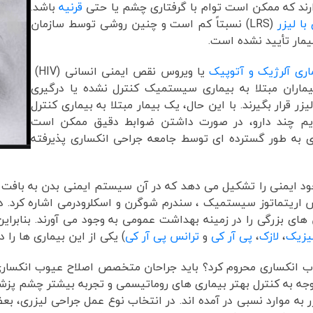
ند که ممکن است توام با گرفتاری چشم یا حتی
قرنیه
باشد.
با لیزر
(LRS) نسبتاً کم است و چنین روشی توسط سازمان
اری آلرژیک و آتوپیک
یا ویروس نقص ایمنی انسانی (HIV)
بیماران مبتلا به بیماری سیستمیک کنترل نشده یا درگیری
 قرار بگیرند. با این حال، یک بیمار مبتلا به بیماری کنترل
م چند دارو، در صورت داشتن ضوابط دقیق ممکن است
ری به طور گسترده ای توسط جامعه جراحی انکساری پذیرفته
ود ایمنی را تشکیل می دهد که در آن سیستم ایمنی بدن به بافت ه
س اریتماتوز سیستمیک ، سندرم شوگرن و اسکلرودرمی اشاره کرد. د
 های بزرگی را در زمینه بهداشت عمومی به وجود می آورند. بنابرا
یزیک
،
لازک
،
پی آر کی
و
ترانس پی آر کی
) یکی از این بیماری ها را د
 عیوب انکساری محروم کرد؟ باید جراحان متخصص اصلاح عیوب انکسا
 توجه به کنترل بهتر بیماری های روماتیسمی و تجربه بیشتر چشم پزشک
 به موارد نسبی در آمده اند. در انتخاب نوع عمل جراحی لیزری، 