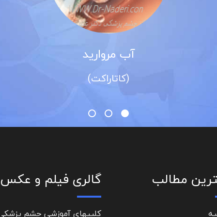
آب مروارید
قوز ق
(کاتاراکت)
(کراتو
رین مطالب
گالری فیلم و عکس
یه
کلیپهای آموزشی چشم پزشکی