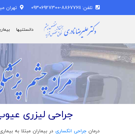
تلفن: 88677611-09306927300
تهران می
دانستنیها
بیماری
جراحی لیزری عیوب 
درمان
جراحی انکساری
در بیماران مبتلا به بیمار