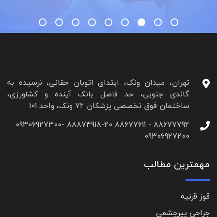
تهران، میدان ونک، ابتدای اتوبان حقانی، نرسیده به
گاندی جنوبی، حد فاصل بانک آینده و کشاورزی،
ساختمان فوق تخصصی پزشکان 72 ونک، واحد 101
88677792 - 88677611 88874918-20 09306927300-
09306927200
مهمترین مطالب
قوز قرنیه
جراحی پیرچشمی