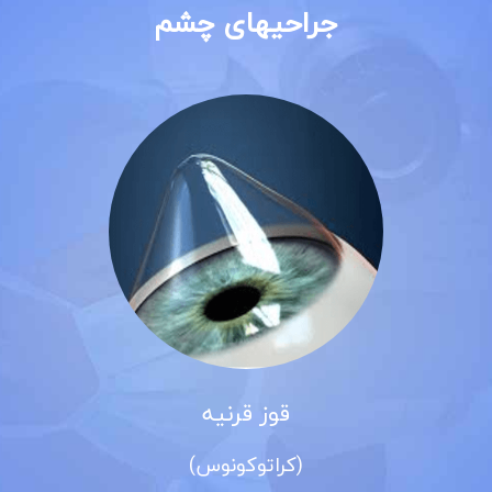
جراحیهای چشم
قوز قرنیه
(کراتوکونوس)