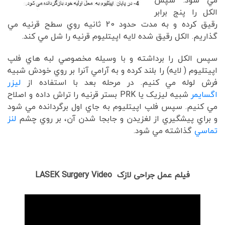
مي شود. سپس
الکل را پنج برابر
رقيق کرده و به مدت حدود 20 ثانيه روي سطح قرنيه مي
گذاريم. الکل رقيق شده لايه اپيتليوم قرنيه را شل مي کند.
سپس الکل را برداشته و با وسيله مخصوصي لبه هاي فلپ
اپيتليوم ( لايه) را بلند کرده و به آرامي آنرا بر روي خودش شبيه
فرش لوله مي کنيم. در مرحله بعد با استفاده از
ليزر
اگسايمر
شبيه ليزيک يا PRK بستر قرنيه را تراش داده و اصلاح
مي کنيم. سپس فلپ اپيتليوم به جاي اول برگردانده مي شود
و براي پيشگيري از لغزيدن و جابجا شدن آن، بر روي چشم
لنز
تماسي
گذاشته مي شود.
فیلم عمل جراحی لازک LASEK Surgery Video