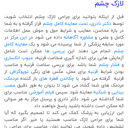
لازک چشم
قبل از اینکه بتوانید برای جراحی لازک چشم انتخاب شوید،
توسط
دکتر نادری
،
تحت معاینه کامل چشم
قرار گرفته و به شما
در باره محاسن، معایب و شرایط حول و حوش عمل اطلاعات
کامل و علمی و
مشاوره آگاهانه
داده می شود. در
این مرکز
در
مورد سابقه پزشکی از شما پرسیده می شود و یک
معاینه کامل
چشم
انجام می دهند. این
بررسی ها
ممکن است شامل
آزمایش هایی برای اندازه گیری ضخامت قرنیه،
عیوب انکساری
و
فشار چشم
شما باشد. برای بررسی سلامت قرنیه و مناسب
بودن شرایط
قرنیه
برای عمل، عکس های رنگی
توپوگرافی
از
قرنیه گرفته می شود. با
چکاندن قطره های
باز کننده
مردمک
،
مردمک های شما گشاد می شود تا بتوان به طور دقیق
عصب
بینایی
و
شبکیه
معاینه شود. سپس
فیلم آموزشی
مناسب برای
شما گذاشته می شود. دکتر نادری و پرسنل مرکز به هر سوالی
که ممکن است داشته باشید پاسخ خواهند داد.
این ارزیابی به پزشک کمک می کند تا تصمیم بگیرد که آیا
شما برای جراحی لازک مناسب هستید یا خیر. اگر مناسب
تشخیص داده شوید، می توانید زمان مناسب برای جراحی را