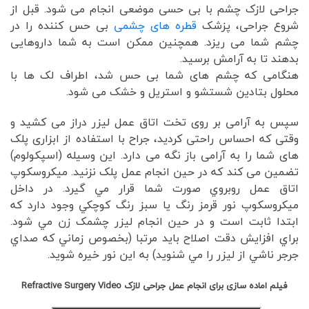
جراحی لازک چشم با بی حسی موضعی انجام می شود. قبل از
شروع جراحی، پزشک
قطره های چشمی
بی حس کننده را در
چشم شما می ریزد. همچنین ممکن است به شما داروهایی
بدهند تا به آرامش برسید.
هنگامی که چشم های شما بی حس شد، اطراف لک ها با
محلول بتادین شستشو و استریل و خشک می شود.
سپس به آرامی بر روی تخت اتاق عمل لیزر دراز می کشید و
وقتی که احساس راحتی کردید، جراح با استفاده از ابزاری پلک
های شما را به آرامی باز نگه می دارد. این وسیله (اسپکولوم)
تضمین می کند که در حین انجام عمل پلک نزنید. ميکروسکوپ
اتاق عمل روبروي صورت شما قرار مي گيرد. در داخل
ميکروسکوپ نور قرمز رنگ یا سبز رنگ کوچکي وجود دارد که
ابتدا ثابت است و در حين انجام ليزر چشمک زن مي شود.
براي افزايش دقت اصلاح بايد مرتبا (بخصوص زماني که صداي
جرجر ناشي از ليزر را مي شنويد) به اين نور خيره شويد.
فیلم اماده سازی برای انجام عمل جراحی لازک Refractive Surgery Video