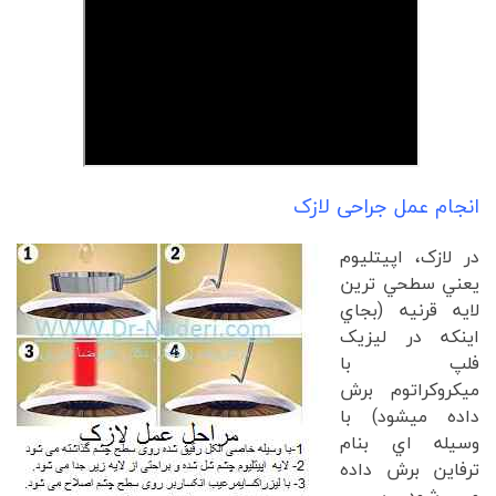
انجام عمل جراحی لازک
در لازک، اپيتليوم
يعني سطحي ترين
لايه قرنيه (بجاي
اينکه در ليزيک
فلپ با
ميکروکراتوم برش
داده ميشود) با
وسيله اي بنام
ترفاين برش داده