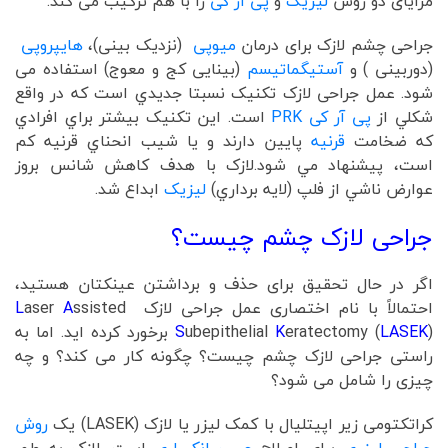
مزایای دو روش
لیزیک
و
پی آر کی
را با هم ترکیب می کند.
جراحی چشم لازک برای درمان
میوپی
(نزدیک بینی)،
هایپروپی
(دوربینی ) و
آستیگماتیسم
(بینایی کج و معوج) استفاده می
شود. عمل جراحی لازک تکنيک نسبتا جديدي است که در واقع
شکلي از
پی آر کی
PRK
است. اين تکنيک بيشتر براي افرادي
که ضخامت
قرنيه
پايين دارند و يا شيب انحناي قرنيه کم
است، پيشنهاد مي شود.لازک با هدف کاهش شانس بروز
عوارض ناشي از فلپ (لايه برداري)
ليزيک
ابداع شد.
جراحی لازک چشم چیست؟
اگر در حال تحقیق برای حذف و برداشتن عینکتان هستید،
احتمالاً با نام اختصاری عمل جراحی لازک
ssisted
A
aser
L
LASEK
eratectomy (
K
ubepithelial
S
) برخورد کرده اید. اما به
راستی جراحی لازک چشم چیست؟ چگونه کار می کند؟ و چه
چیزی را شامل می شود؟
کراتکتومی زیر اپیتلیال با کمک لیزر یا لازک (LASEK) یک
روش