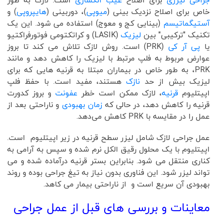
جراحی لیزری
برای اصلاح
عیب انکساری
است. لازک به طور
خاص برای اصلاح نزدیک بینی (
میوپی
)، دوربینی (
هایپروپی
) و
آستیگماتیسم
(بینایی کج و معوج) استفاده می شود. این یک
تکنیک "ترکیبی" بین
لیزیک
(LASIK) و کراتکتومی فوتورفراکتیو
یا
پی آر کی
(PRK) است. روش لازک تلاش می کند تا بروز
عوارض مربوط به فلپ مرتبط با لیزیک را کاهش دهد و مانند
PRK، به طور خاص در بیماران مبتلا به قرنیه هایی که برای
لیزیک بیش از حد
نازک
هستند، مفید است. با حفظ فلپ
اپیتلیوم
قرنیه
، لازک ممکن است خطر
عفونت
و بروز کدورت
قرنیه را کاهش دهد، در حالی که
زمان بهبودی
و ناراحتی بعد از
عمل را در مقایسه با PRK کاهش می‌دهد.
عمل جراحی لازک شامل لیزر سطح قرنیه در زیر اپیتلیوم است.
اپیتلیوم با یک محلول رقیق الکل نرم شده و سپس به آرامی به
کناری منتقل می شود. بنابراین بستر قرنیه درآماده شده و می
تواند لیزر شود. این فناوری بدون نیاز به تیغ جراحی بوده و روند
بهبودی آن سریع است و از ناراحتی بیمار می کاهد.
معاینات و بررسی های قبل از عمل جراحی