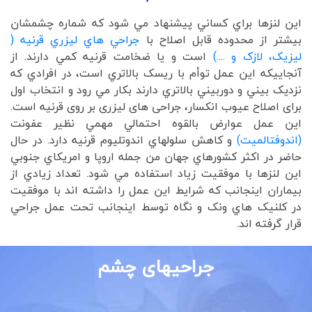
اين لنزها براي کساني پيشنهاد مي شود که شماره چشمشان
بيشتر از محدوده قابل اصلاح با
جراحي هاي ليزري قرنيه (
ليزيک، لازک و ....)
است و يا ضخامت قرنيه کمي دارند. از
آنجاييکه اين عمل توأم با ريسک بالاتري است، در افرادي که
نزديک بيني و دوربيني بالاتري دارند بکار مي رود و انتخاب اول
برای اصلاح عیوب انکسار، جراحی های لیزری بر روی قرنیه است.
اين عمل عوارض بالقوه احتمالي مهمي نظير عفونت
(اندوفتالميت)
و کاهش سلولهاي اندوتليوم قرنيه دارد. در حال
حاضر در اکثر کشورهاي جهان من جمله اروپا و امريکاي جنوبي
این لنزها با موفقيت زياد استفاده مي شود. تعداد زيادي از
بيماران اينجانب که شرايط اين عمل را داشته اند با موفقيت
در کلنيک هاي ونک و نگاه توسط اينجانب تحت عمل جراحي
قرار گرفته اند.
جراحیهای چشم