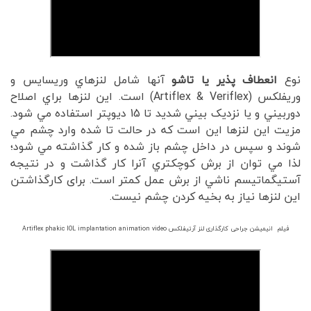
نوع
انعطاف پذیر یا تاشو
آنها شامل لنزهاي وریسایس و
وریفلکس (Artiflex & Veriflex) است. اين لنزها براي اصلاح
دوربيني و يا نزديک بيني شديد تا 15 دیوپتر استفاده مي شود.
مزيت اين لنزها اين است که در حالت تا شده وارد چشم مي
شوند و سپس در داخل چشم باز شده و کار گذاشته مي شود؛
لذا مي توان از برش کوچکتري آنرا کار گذاشت و در نتيجه
آستيگماتيسم ناشي از برش عمل کمتر است. برای کارگذاشتن
این لنزها نیاز به بخیه کردن چشم نیست.
فیلم انیمیشن جراحی کارگذاری لنز آرتیفلکس Artiflex phakic IOL implantation animation video