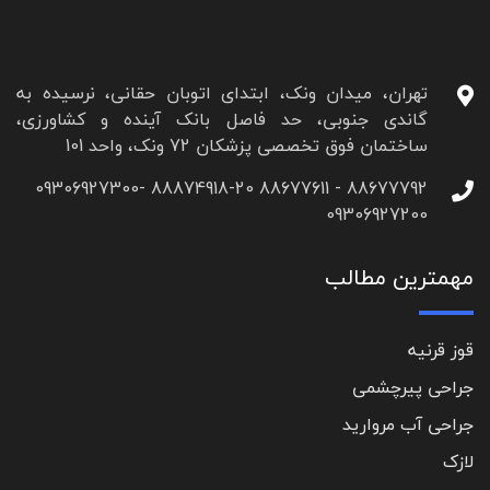
تهران، میدان ونک، ابتدای اتوبان حقانی، نرسیده به
گاندی جنوبی، حد فاصل بانک آینده و کشاورزی،
ساختمان فوق تخصصی پزشکان 72 ونک، واحد 101
88677792 - 88677611 88874918-20 09306927300-
09306927200
مهمترین مطالب
قوز قرنیه
جراحی پیرچشمی
جراحی آب مروارید
لازک