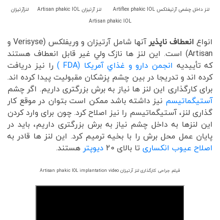
لنز داخل چشمی آرتیفلکس Artiflex phakic IOL لنز آرتیزان Artisan phakic IOL لنزآرتیزان
Artisan phakic IOL
انواع
انعطاف ناپذیر
آنها شامل آرتیزان و وریفلکس (Verisyse و
Artisan) است. این لنز ها نازک ولي غير قابل انعطاف هستند
که تأييديه
انجمن دارو و غذاي آمريکا (FDA )
را نيز دريافت
کرده اند و تدريجا در بين چشم پزشکان مقبوليت پيدا کرده اند.
برای کارگذاری این لنز ها نیاز به برش بزرگتری داریم. اگر چشم
آستیگماتیسم
نیز داشته باشد ممکن است بتوان در موقع کار
گذاری لنز، آستیگماتیسم را نیز اصلاح کرد. چون برای وارد کردن
این لنزها به داخل چشم نیاز به برش بزرگتری داریم، باید در
پایان عمل محل برش را با بخیه ترمیم کرد. این لنز ها قادر به
اصلاح عیوب انکساری
تا بالای 20
دیوپتر
هستند.
فیلم جراحی کارگذاری لنز آرتیزان Artisan phakic IOL implantation video