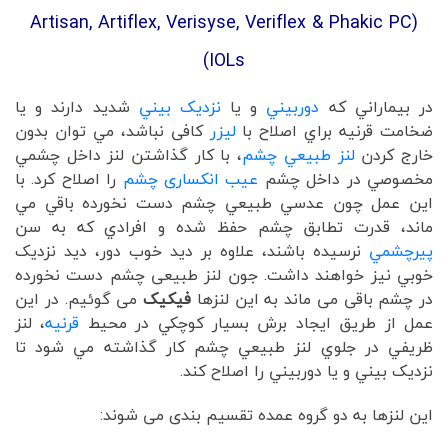
(Artisan, Artiflex, Verisyse, Veriflex & Phakic PC
)
IOLs
در بيماراني که
دوربيني
و يا
نزديک بيني
شديد دارند و يا
ضخامت قرنيه براي اصلاح با
ليزر
کافی نباشد، مي توان بدون
خارج کردن
لنز طبيعي چشم
، با کار گذاشتن لنز داخل چشمي
مخصوصي در داخل چشم
عيب انکساری چشم
را اصلاح کرد. با
اين عمل چون عدسي طبيعي چشم دست نخورده باقي مي
ماند، قدرت تطابق چشم حفظ شده و افرادي که به سن
پيرچشمي
نرسيده باشند، علاوه بر ديد خوب دور، ديد نزديک
خوبي نيز خواهند داشت. جون لنز طبیعی چشم دست نخورده
در چشم باقی می ماند به این لنزها
فیکیک
می گوئیم. در اين
عمل از طريق ايجاد برش بسيار کوچکي در محيط
قرنيه
، لنز
ظريفي در جلوي لنز طبيعي چشم کار گذاشته مي شود تا
نزديک بيني و يا دوربيني را اصلاح کند.
اين لنزها به دو گروه عمده تقسیم بندی می شوند: