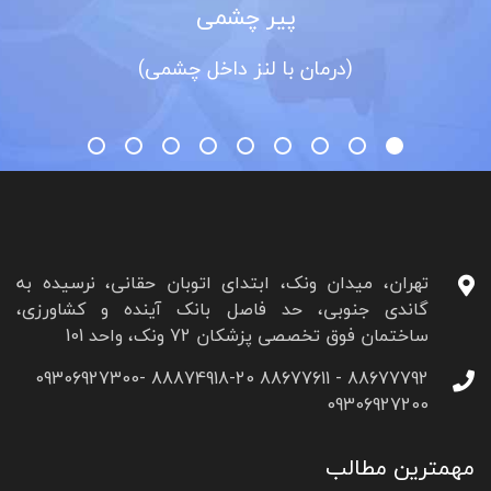
پیر چشمی
(درمان با لنز داخل چشمی)
تهران، میدان ونک، ابتدای اتوبان حقانی، نرسیده به
گاندی جنوبی، حد فاصل بانک آینده و کشاورزی،
ساختمان فوق تخصصی پزشکان 72 ونک، واحد 101
88677792 - 88677611 88874918-20 09306927300-
09306927200
مهمترین مطالب