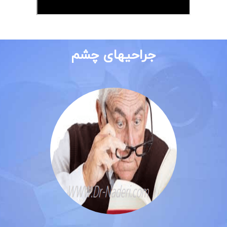
جراحیهای چشم