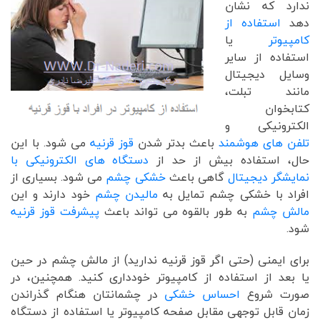
ندارد که نشان
دهد
استفاده از
کامپیوتر
یا
استفاده از سایر
وسایل دیجیتال
مانند تبلت،
کتابخوان
الکترونیکی و
تلفن های هوشمند
باعث بدتر شدن
قوز قرنیه
می شود. با این
حال، استفاده بیش از حد از
دستگاه های الکترونیکی با
نمایشگر دیجیتال
گاهی باعث
خشکی چشم
می شود. بسیاری از
افراد با خشکی چشم تمایل به
مالیدن چشم
خود دارند و این
مالش چشم
به طور بالقوه می تواند باعث
پیشرفت قوز قرنیه
شود.
برای ایمنی (حتی اگر قوز قرنیه ندارید) از مالش چشم در حین
یا بعد از استفاده از کامپیوتر خودداری کنید. همچنین، در
صورت شروع
احساس خشکی
در چشمانتان هنگام گذراندن
زمان قابل توجهی مقابل صفحه کامپیوتر یا استفاده از دستگاه