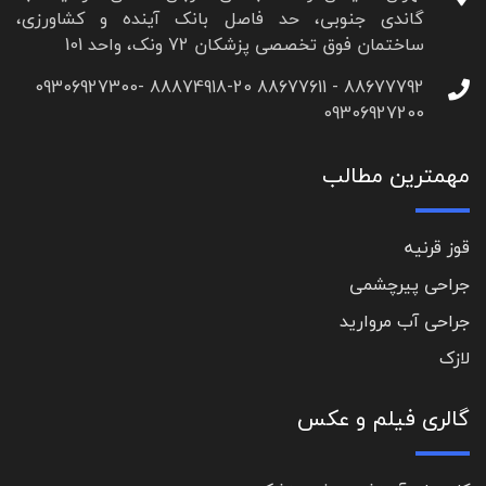
گاندی جنوبی، حد فاصل بانک آینده و کشاورزی،
ساختمان فوق تخصصی پزشکان 72 ونک، واحد 101
88677792 - 88677611 88874918-20 09306927300-
09306927200
مهمترین مطالب
قوز قرنیه
جراحی پیرچشمی
جراحی آب مروارید
لازک
گالری فیلم و عکس