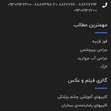
88677792 - 88677611 88874918-20 09306927300-
09306927200
مهمترین مطالب
قوز قرنیه
جراحی پیرچشمی
جراحی آب مروارید
لازک
گالری فیلم و عکس
کلیپهای آموزشی چشم پزشکی
کلیپهای رضایتمندی بیماران