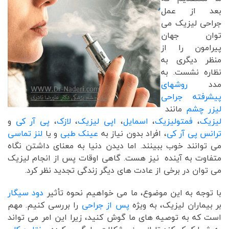
بعد از عمل
جراحی لیزیک می
توان جهان
پیرامون را از
منظر دیگری به
نظاره نشست. به
مدد
روشهای
پیشرفته جراحی
لیزر چشم
مانند
لیزیک
،
فمتولیزیک
،
اسمایل
،
اپی لیزیک
،
لازک
،
پی آر کی
و
ترانس پی آر کی
، افراد بدون نیاز به
عینک طبی
و یا
لنز تماسی
می توانند خوب ببینند. اما دیدن دنیا به معنای داشتن نگاه
متفاوت به آینده نیز هست. گاهی اوقات پس از انجام لیزیک
می توان در برخی از عادت های دیگر زندگی تجدید نظر کرد.
با توجه به این موضوع، ما می خواهیم نحوه تأثیر
دود سیگار
بر بیماران لیزیک، به ویژه
پس از جراحی
را بررسی کنیم. مهم
است که به توصیه های ما گوش کنید، زیرا این امر می تواند