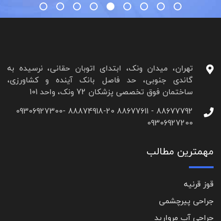
تهران، میدان ونک، ابتدای اتوبان حقانی، نرسیده به
گاندی جنوبی، حد فاصل بانک آینده و کشاورزی،
ساختمان فوق تخصصی پزشکان 72 ونک، واحد 101
88677792 - 88677611 88874918-20 09306927300-
09306927200
مهمترین مطالب
قوز قرنیه
جراحی پیرچشمی
جراحی آب مروارید