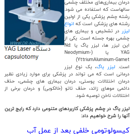
درمان بیماری‌های مختلف چشمی
سالهاست که استفاده می شود.
رشته چشم پزشکی یکی از اولین
رشته های پزشکی است که
انواع
لیزر
در تشخیص و بیماری های
چشمی بهره جسته است. یکی از
این لیزر ها، لیزر یاگ یا Nd:
YAG یا (Neodymium-
YttriumAluminum-Garnet)
است.
لیزر یاگ
، یک نوع لیزر
درمانی است که می تواند در پزشکی برای موارد زیادی نظیر
درمان اختلالات پوستی، درمان بیماری های چشمی، حذف
دائمی موهای زائد، حذف تاتو (خالکوبی) و درمان برخی از
اختلالات ناخن توصیه شود.
لیزر یاگ در چشم پزشکی کاربردهای متنوعی دارد که رایج ترین
آنها را شرح خواهیم داد:
کپسولوتومی خلفی بعد از عمل آب