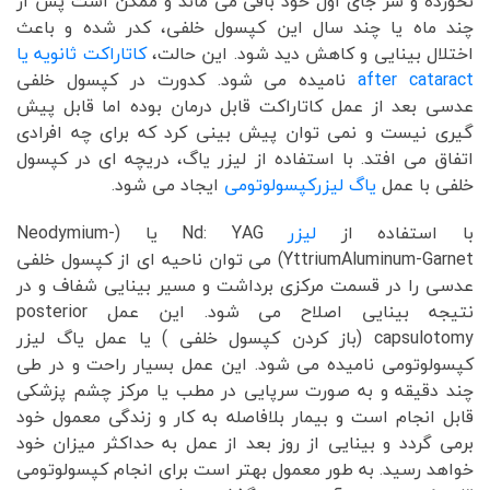
نخورده و سر جای اول خود باقی می ماند و ممکن است پس از
چند ماه یا چند سال این کپسول خلفی، کدر شده و باعث
اختلال بینایی و کاهش دید شود. این حالت،
کاتاراکت ثانویه یا
after cataract
نامیده می شود. کدورت در کپسول خلفی
عدسی بعد از عمل کاتاراکت قابل درمان بوده اما قابل پیش
گیری نیست و نمی توان پیش بینی کرد که برای چه افرادی
اتفاق می افتد. با استفاده از لیزر یاگ، دریچه ای در کپسول
خلفی با عمل
یاگ لیزرکپسولوتومی
ایجاد می شود.
با استفاده از
لیزر
Nd: YAG یا (Neodymium-
YttriumAluminum-Garnet) می توان ناحیه ای از کپسول خلفی
عدسی را در قسمت مرکزی برداشت و مسیر بینایی شفاف و در
نتیجه بینایی اصلاح می شود. این عمل posterior
capsulotomy (باز کردن کپسول خلفی ) یا عمل یاگ لیزر
کپسولوتومی نامیده می شود. این عمل بسیار راحت و در طی
چند دقیقه و به صورت سرپایی در مطب یا مرکز چشم پزشکی
قابل انجام است و بیمار بلافاصله به کار و زندگی معمول خود
برمی گردد و بینایی از روز بعد از عمل به حداکثر میزان خود
خواهد رسید. به طور معمول بهتر است برای انجام کپسولوتومی