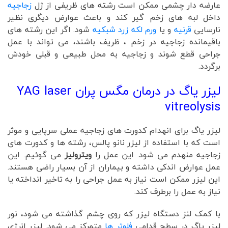
عارضه دار چشمی ممکن است رشته های ظریفی از ژل
زجاجیه
داخل لبه های زخم گیر کند و باعث عوارض دیگری نظیر
نارسایی
قرنیه
و یا
ورم لکه زرد شبکیه
شود. اگر این رشته های
باقیمانده زجاجیه در زخم ، ظریف باشند، می تواند با عمل
جراحی قطع شوند و زجاجیه به محل طبیعی و قبلی خودش
برگردد.
لیزر یاگ در درمان مگس پران YAG laser
vitreolysis
لیزر یاگ برای انهدام کدورت های زجاجیه عملی سرپایی و موثر
است که با استفاده از لیزر نانو پالس، رشته ها و کدورت های
زجاجیه منهدم می شود. این عمل را
ویترولیز
می گوئیم. این
عمل عوارض اندکی داشته و بیماران از آن بسیار راضی هستند.
این لیزر ممکن است نیاز به عمل جراحی را به تاخیر انداخته یا
نیاز به عمل را برطرف کند.
با کمک لنز دستگاه لیزر که روی چشم گذاشته می شود، نور
لیزر یاگ در سطح قدامی
فلوتر ها
متمرکز می شود. لیزر انرژی