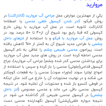
مروارید
يكي از مهمترين عوارض عمل
جراحي آب مرواريد (كاتاراكت)
در
روش فیکو،
کدر شدن کپسول خلفی عدسی
یا اصطلاحا
کاتاراکت ثانویه است. در عمل آب مروارید با روش خارج
کپسولی که قبلا رایج بود شیوع آن از40 تا 50 درصد بود. در
روش
عمل آب مروارید با فیکو
و با استفاده از
لنزهای داخل
چشمی
با طراحی جدید شیوع آن به کمتر از ۱۰% کاهش یافته
است. پیرامون
عدسی طبیعی چشم
را غلافی به نام کپسول
عدسی احاطه کرده است. در روش های جدید عمل آب مروارید
برای برداشتن عدسی کدر شده چشم( جراحی آب مروارید)، جراح
کپسول قدامی(جلوئی) عدسی را باز کرده و سپس با استفاده از
امواج اولترا سوند (ماوراء صوت) عدسی را به قطعات کوچکتر
می شکند و در نهایت محتویات آن را خارج می کند. مثل اینکه
در قوطی کنسرو باز شده و محتویات آن تخلیه شود. در نتیجه
کپسول عدسی باقی می ماند و عدسی مصنوعی (
لنز داخل
چشمی
) در کپسول عدسی طبیعی کار گذاشته می شود. در
نتیجه دیواره خلفی(پشتی) کپسول نگهدارنده عدسی دست