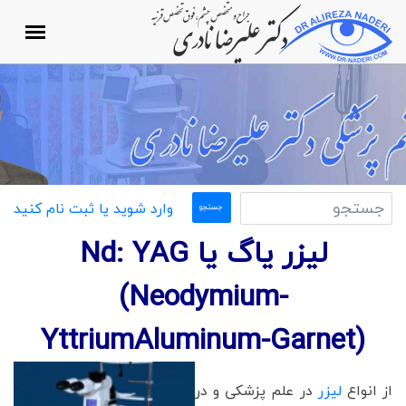
وارد شوید یا ثبت نام کنید
لیزر یاگ یا Nd: YAG
(Neodymium-
YttriumAluminum-Garnet)
از انواع
لیزر
در علم پزشکی و در