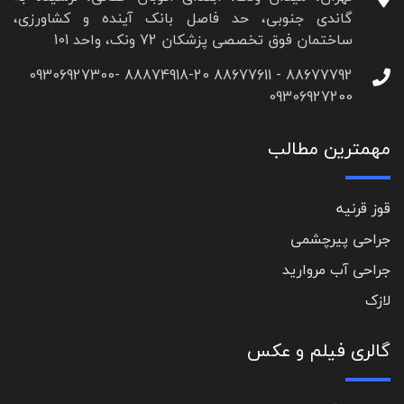
گاندی جنوبی، حد فاصل بانک آینده و کشاورزی،
ساختمان فوق تخصصی پزشکان 72 ونک، واحد 101
88677792 - 88677611 88874918-20 09306927300-
09306927200
مهمترین مطالب
قوز قرنیه
جراحی پیرچشمی
جراحی آب مروارید
لازک
گالری فیلم و عکس