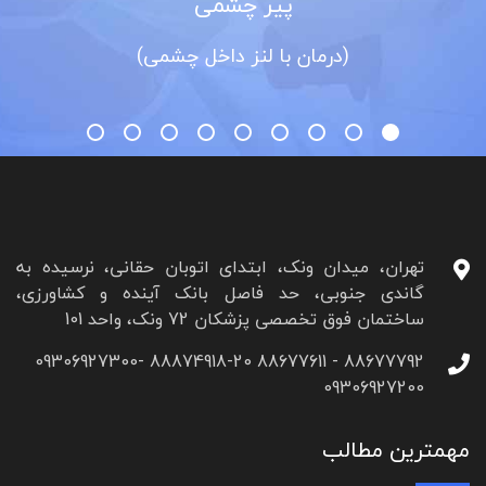
پیر چشمی
(درمان با لنز داخل چشمی)
تهران، میدان ونک، ابتدای اتوبان حقانی، نرسیده به
گاندی جنوبی، حد فاصل بانک آینده و کشاورزی،
ساختمان فوق تخصصی پزشکان 72 ونک، واحد 101
88677792 - 88677611 88874918-20 09306927300-
09306927200
مهمترین مطالب