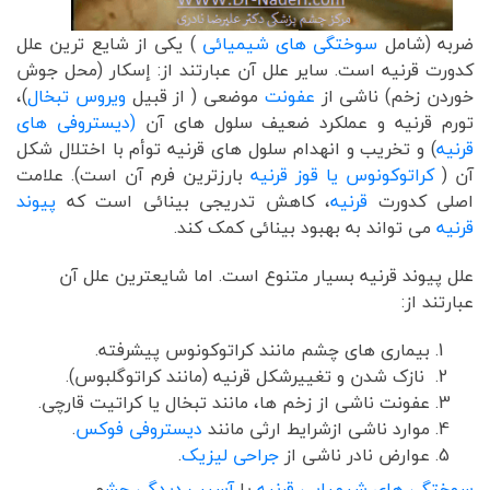
ضربه (شامل
سوختگی های شیمیائی
) یکی از شایع ترین علل
کدورت قرنیه است. سایر علل آن عبارتند از: إسکار (محل جوش
خوردن زخم) ناشی از
عفونت
موضعی ( از قبیل
ویروس تبخال
)،
تورم قرنیه و عملکرد ضعیف سلول های آن
(دیستروفی های
قرنیه
) و تخریب و انهدام سلول های قرنیه توأم با اختلال شکل
آن (
کراتوکونوس یا قوز قرنیه
بارزترین فرم آن است). علامت
اصلی کدورت
قرنیه
، کاهش تدریجی بینائی است که
پیوند
قرنیه
می تواند به بهبود بینائی کمک کند.
علل پیوند قرنیه بسیار متنوع است. اما شایعترین علل آن
عبارتند از:
بیماری های چشم مانند کراتوکونوس پیشرفته.
نازک شدن و تغییرشکل قرنيه (مانند کراتوگلبوس).
عفونت ناشی از زخم ها، مانند تبخال یا کراتیت قارچی.
موارد ناشی ازشرایط ارثی مانند
دیستروفی فوکس
.
عوارض نادر ناشی از
جراحی لیزیک
.
سوختگی های شیمیایی قرنیه
یا
آسیب دیدگی چش
م.