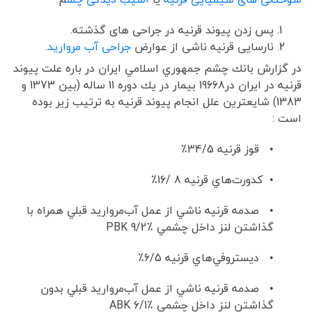
پس زدن پیوند قرنیه در جراحی های گذشته.
نارسایی قرنیه ناشی از عوارض
جراحی آب مروارید
.
در گزارش بانك چشم جمهوري اسلامي ايران در باره علت پيوند
قرنيه در ایران در19668 بیمار در يك دوره 11 ساله (بين 1373 و
1383) شايعترين علل انجام پيوند قرنيه به ترتيب زير بوده
است :
• قوز قرنيه 34/5٪
• کدورت‌هاي قرنيه 8 /16٪
• صدمه قرنيه ناشي از عمل آب‌مرواريد قبلي همراه با
گذاشتن لنز داخل چشمي PBK 9/2٪
• ديستروفي‌هاي قرنيه 6/5٪
• صدمه قرنيه ناشي از عمل آب‌مرواريد قبلي بدون
گذاشتن لنز داخل چشمي ABK 6/1٪