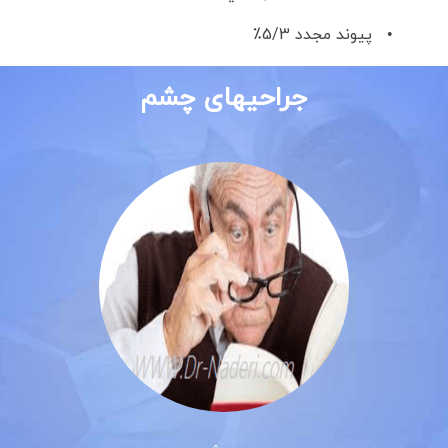
• پيوند مجدد 5/3٪
جراحیهای چشم