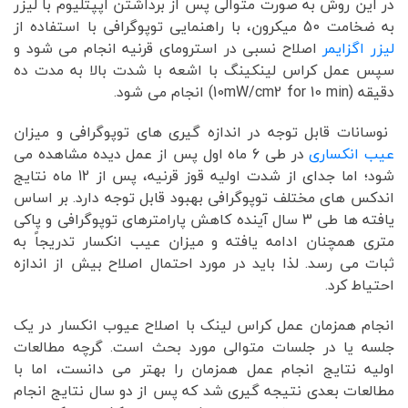
در این روش به صورت متوالی پس از برداشتن اپپتلیوم با لیزر
به ضخامت 50 میکرون، با راهنمایی توپوگرافی با استفاده از
لیزر اگزایمر
اصلاح نسبی در استرومای قرنیه انجام می شود و
سپس عمل کراس لینکینگ با اشعه با شدت بالا به مدت ده
دقیقه (10mW/cm2 for 10 min) انجام می شود.
نوسانات قابل توجه در اندازه گیری های توپوگرافی و میزان
عیب انکساری
در طی 6 ماه اول پس از عمل دیده مشاهده می
شود؛ اما جدای از شدت اولیه قوز قرنیه، پس از 12 ماه نتایج
اندکس های مختلف توپوگرافی بهبود قابل توجه دارد. بر اساس
یافته ها طی 3 سال آینده کاهش پارامترهای توپوگرافی و پاکی
متری همچنان ادامه یافته و میزان عیب انکسار تدریجاً به
ثبات می رسد. لذا باید در مورد احتمال اصلاح بیش از اندازه
احتیاط کرد.
انجام همزمان عمل کراس لینک با اصلاح عیوب انکسار در یک
جلسه یا در جلسات متوالی مورد بحث است. گرچه مطالعات
اولیه نتایج انجام عمل همزمان را بهتر می دانست، اما با
مطالعات بعدی نتیجه گیری شد که پس از دو سال نتایج انجام