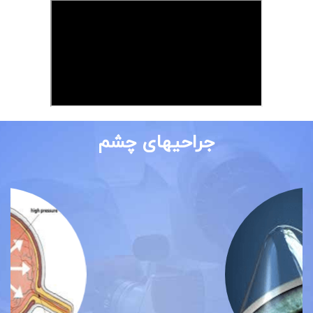
جراحیهای چشم