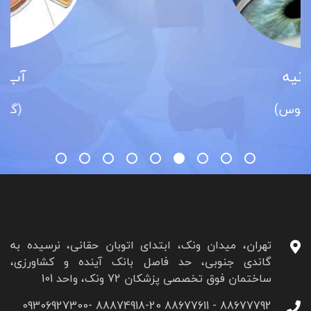
آب سیاه
(گلوکوم)
تهران، میدان ونک، ابتدای اتوبان حقانی، نرسیده به
گاندی جنوبی، حد فاصل بانک آینده و کشاورزی،
ساختمان فوق تخصصی پزشکان 72 ونک، واحد 101
88677792 - 88677611 88874918-20 09306927300-