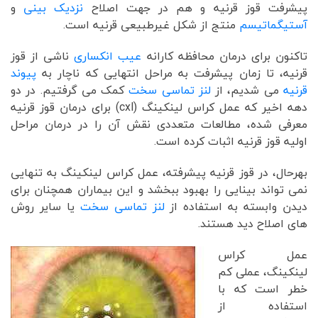
پیشرفت قوز قرنیه و هم در جهت اصلاح
نزدیک بینی
و
آستیگماتیسم
منتج از شکل غیرطبیعی قرنیه است.
تاکنون برای درمان محافظه کارانه
عیب انکساری
ناشی از قوز
قرنیه، تا زمان پیشرفت به مراحل انتهایی که ناچار به
پیوند
قرنیه
می شدیم، از
لنز تماسی سخت
کمک می گرفتیم. در دو
دهه اخیر که عمل کراس لینکینگ (cxl) برای درمان قوز قرنیه
معرفی شده، مطالعات متعددی نقش آن را در درمان مراحل
اولیه قوز قرنیه اثبات کرده است.
بهرحال، در قوز قرنیه پیشرفته، عمل کراس لینکینگ به تنهایی
نمی تواند بینایی را بهبود ببخشد و این بیماران همچنان برای
دیدن وابسته به استفاده از
لنز تماسی سخت
یا سایر روش
های اصلاح دید هستند.
عمل کراس
لینکینگ، عملی کم
خطر است که با
استفاده از