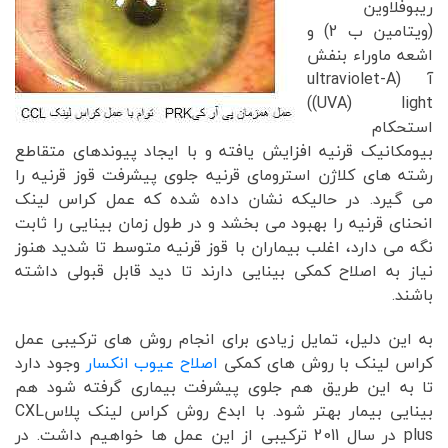
ریبوفلاوین
(ویتامین ب 2) و
اشعه ماوراء بنفش
آ (ultraviolet-A
(UVA) light)
استحکام
بیومکانیک قرنیه افزایش یافته و با ایجاد پیوندهای متقاطع
رشته های کلاژن استرومای قرنیه جلوی پیشرفت قوز قرنیه را
می گیرد. در حالیکه نشان داده شده که عمل کراس لینک
انحنای قرنیه را بهبود می بخشد و در طول زمان بینایی را ثابت
نگه می دارد، اغلب بیماران با قوز قرنیه متوسط تا شدید هنوز
نیاز به اصلاح کمکی بینایی دارند تا دید قابل قبولی داشته
باشند.
به این دلیل، تمایل زیادی برای انجام روش های ترکیبی عمل
کراس لینک با روش های کمکی
اصلاح عیوب انکسار
وجود دارد
تا به این طریق هم جلوی پیشرفت بیماری گرفته شود هم
بینایی بیمار بهتر شود. با ابدع روش کراس لینک پلاسCXL
plus در سال 2011 ترکیبی از این عمل ها خواهیم داشت. در