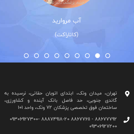
آب مروارید
(کاتاراکت)
تهران، میدان ونک، ابتدای اتوبان حقانی، نرسیده به
گاندی جنوبی، حد فاصل بانک آینده و کشاورزی،
ساختمان فوق تخصصی پزشکان 72 ونک، واحد 101
88677792 - 88677611 88874918-20 09306927300-
09306927200