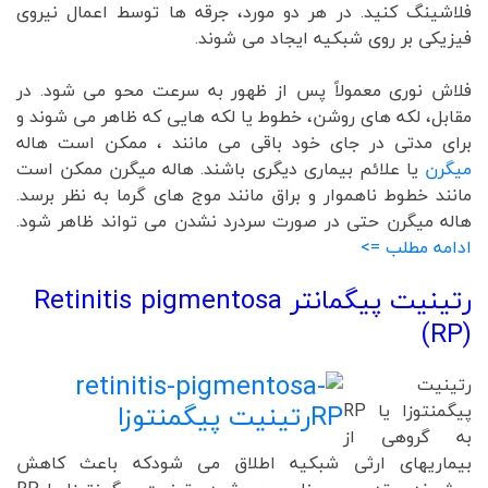
فلاشینگ کنید. در هر دو مورد، جرقه ها توسط اعمال نیروی
فیزیکی بر روی شبکیه ایجاد می شوند.
فلاش نوری معمولاً پس از ظهور به سرعت محو می شود. در
مقابل، لکه های روشن، خطوط یا لکه هایی که ظاهر می شوند و
برای مدتی در جای خود باقی می مانند ، ممکن است هاله
میگرن
یا علائم بیماری دیگری باشند. هاله میگرن ممکن است
مانند خطوط ناهموار و براق مانند موج های گرما به نظر برسد.
هاله میگرن حتی در صورت سردرد نشدن می تواند ظاهر شود.
ادامه مطلب =>
رتینیت پیگمانتر
Retinitis pigmentosa
(RP)
رتینیت
پیگمنتوزا یا RP
به گروهی از
بیماریهای ارثی شبکیه اطلاق می شودکه باعث کاهش