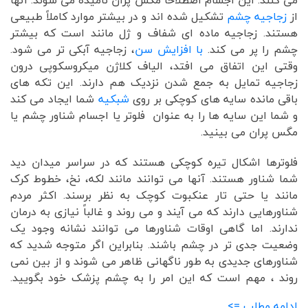
می کنند. این اجسام اصطلاحا مگس پران نامیده می شوند. آنها
از
زجاجیه چشم
تشکیل شده اند و در بیشتر موارد کاملاً طبیعی
هستند. زجاجیه ماده ای شفاف و ژل مانند است که بیشتر
چشم را پر می کند.
با افزایش سن
، زجاجیه آبکی تر می شود.
وقتی این اتفاق می افتد، الیاف کلاژن میکروسکوپی درون
زجاجیه تمایل به جمع شدن نزدیک هم دارند. این تکه های
باقی مانده سایه های کوچکی بر روی
شبکیه
شما ایجاد می کند
و شما این سایه ها را به عنوان فلوتر یا اجسام شناور چشم یا
مگس پران می بینید.
فلوترها اشکال تیره کوچکی هستند که در سراسر میدان دید
شما شناور هستند. آنها می توانند مانند لکه، نخ، خطوط کرک
مانند یا حتی تار عنکبوت کوچک به نظر برسند. اکثر مردم
شناورهایی دارند که می آیند و می روند و غالباً نیازی به درمان
ندارند. اما گاهی اوقات شناورها می توانند نشانه وجود یک
وضعیت جدی تر در چشم باشند. بنابراین اگر متوجه شدید که
شناورهای جدیدی به طور ناگهانی ظاهر می شوند و از بین نمی
روند ، مهم است که این امر را به چشم پزشک خود بگویید.
ادامه مطلب =>