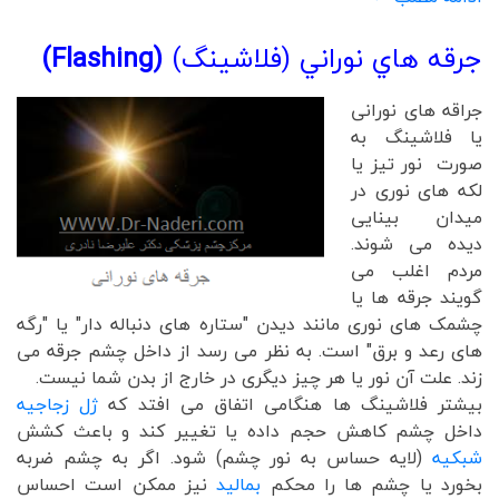
جرقه هاي نوراني (فلاشينگ)
(Flashing)
جراقه های نورانی
یا فلاشینگ به
صورت نور تیز یا
لکه های نوری در
میدان بینایی
دیده می شوند.
مردم اغلب می
گویند جرقه ها یا
چشمک های نوری مانند دیدن "ستاره های دنباله دار" یا "رگه
های رعد و برق" است. به نظر می رسد از داخل چشم جرقه می
زند. علت آن نور یا هر چیز دیگری در خارج از بدن شما نیست.
بیشتر فلاشینگ ها هنگامی اتفاق می افتد که
ژل زجاجیه
داخل چشم کاهش حجم داده یا تغییر کند و باعث کشش
شبکیه
(لایه حساس به نور چشم) شود. اگر به چشم ضربه
بخورد یا چشم ها را محکم
بمالید
نیز ممکن است احساس