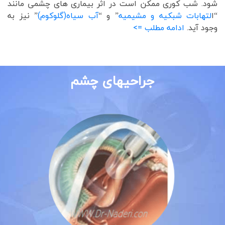
شود. شب کوری ممکن است در اثر بیماری های چشمی مانند
“ا
لتهابات شبکیه و مشیمیه
” و “
آب سیاه(گلوکوم)
” نیز به
وجود آید.
ادامه مطلب =>
جراحیهای چشم