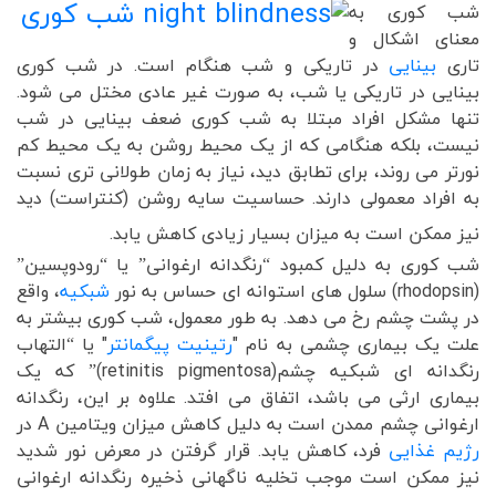
شب کوری به
معنای اشکال و
تاری
بینایی
در تاریکی و شب هنگام است. در شب کوری
بینایی در تاریکی یا شب، به صورت غیر عادی مختل می شود.
تنها مشکل افراد مبتلا به شب کوری ضعف بینایی در شب
نیست، بلکه هنگامی که از یک محیط روشن به یک محیط کم
نورتر می روند، برای تطابق دید، نیاز به زمان طولانی تری نسبت
به افراد معمولی دارند. حساسیت سایه روشن (کنتراست) دید
نیز ممکن است به میزان بسیار زیادی کاهش یابد.
شب کوری به دلیل کمبود “رنگدانه ارغوانی” یا “رودوپسین”
(rhodopsin) سلول های استوانه ای حساس به نور
شبکیه
، واقع
در پشت چشم رخ می دهد. به طور معمول، شب کوری بیشتر به
علت یک بیماری چشمی به نام "
رتینیت پیگمانتر
" یا “التهاب
رنگدانه ای شبکیه چشم(retinitis pigmentosa)” که یک
بیماری ارثی می باشد، اتفاق می افتد. علاوه بر این، رنگدانه
ارغوانی چشم ممدن است به دلیل کاهش میزان ویتامین A در
رژیم غذایی
فرد، کاهش یابد. قرار گرفتن در معرض نور شدید
نیز ممکن است موجب تخلیه ناگهانی ذخیره رنگدانه ارغوانی