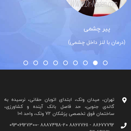
شمی
آب مرو
 داخل چشمی)
(کاتار
تهران، میدان ونک، ابتدای اتوبان حقانی، نرسیده به
گاندی جنوبی، حد فاصل بانک آینده و کشاورزی،
ساختمان فوق تخصصی پزشکان 72 ونک، واحد 101
88677792 - 88677611 88874918-20 09306927300-