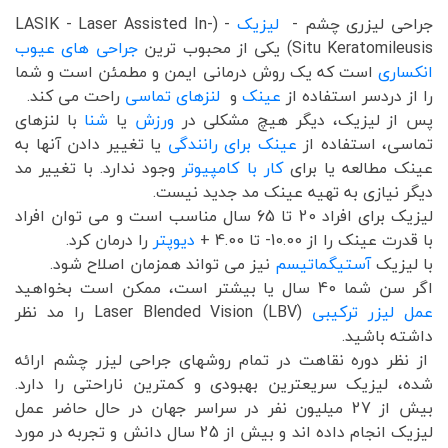
جراحی لیزری چشم -
لیزیک
- (LASIK - Laser Assisted In-
Situ Keratomileusis) یکی از محبوب ترین
جراحی های عیوب
انکساری
است که یک روش درمانی ایمن و مطمئن است و شما
را از دردسر استفاده از
عینک
و
لنزهای تماسی
راحت می کند.
پس از لیزیک، دیگر هیچ مشکلی در
ورزش
یا
شنا
با لنزهای
تماسی، استفاده از
عینک برای رانندگی
یا تغییر دادن آنها به
عینک مطالعه یا برای
کار با کامپیوتر
وجود ندارد. با تغییر مد
دیگر نیازی به تهیه عینک مد جدید نیست.
لیزیک برای افراد 20 تا 65 سال مناسب است و می توان افراد
با قدرت عینک را از 10.00- تا 4.00 +
دیوپتر
را درمان کرد.
با لیزیک
آستیگماتیسم
نیز می تواند همزمان اصلاح شود.
اگر سن شما 40 سال یا بیشتر است، ممکن است بخواهید
عمل لیزر ترکیبی
Laser Blended Vision (LBV) را مد نظر
داشته باشید.
از نظر دوره نقاهت در تمام روشهای جراحی لیزر چشم ارائه
شده، لیزیک سریعترین بهبودی و کمترین ناراحتی را دارد.
بیش از 27 میلیون نفر در سراسر جهان در حال حاضر عمل
لیزیک انجام داده اند و بیش از 25 سال دانش و تجربه در مورد