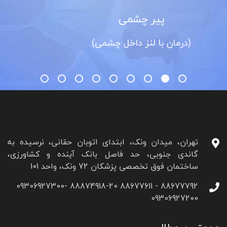
ر چشمی
آب
ا لنز داخل چشمی)
(
تهران، میدان ونک، ابتدای اتوبان حقانی، نرسیده به
گاندی جنوبی، حد فاصل بانک آینده و کشاورزی،
ساختمان فوق تخصصی پزشکان 72 ونک، واحد 101
88677792 - 88677611 88874918-20 09306927300-
09306927200