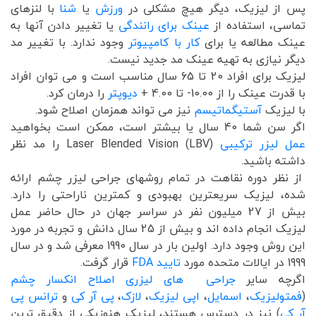
پس از لیزیک، دیگر هیچ مشکلی در
ورزش
یا
شنا
با لنزهای
تماسی، استفاده از
عینک برای رانندگی
یا تغییر دادن آنها به
عینک مطالعه یا برای
کار با کامپیوتر
وجود ندارد. با تغییر مد
دیگر نیازی به تهیه عینک مد جدید نیست.
لیزیک برای افراد 20 تا 65 سال مناسب است و می توان افراد
با قدرت عینک را از 10.00- تا 4.00 +
دیوپتر
را درمان کرد.
با لیزیک
آستیگماتیسم
نیز می تواند همزمان اصلاح شود.
اگر سن شما 40 سال یا بیشتر است، ممکن است بخواهید
عمل لیزر ترکیبی
Laser Blended Vision (LBV) را مد نظر
داشته باشید.
از نظر دوره نقاهت در تمام روشهای جراحی لیزر چشم ارائه
شده، لیزیک سریعترین بهبودی و کمترین ناراحتی را دارد.
بیش از 27 میلیون نفر در سراسر جهان در حال حاضر عمل
لیزیک انجام داده اند و بیش از 25 سال دانش و تجربه در مورد
این روش وجود دارد. اولین بار در سال 1990 معرفی شد و در سال
1999 در ایالات متحده مورد
تایید FDA
قرار گرفت.
اگرچه سایر
جراحی های لیزری اصلاح انکسار چشم
(
فمتولیزیک
،
اسمایل
،
اپی لیزیک
،
لازک
،
پی آر کی
و
ترانس پی
آر کی
) نیز در دسترس هستند، لیزیک هنوزیکی از دقیق ترین