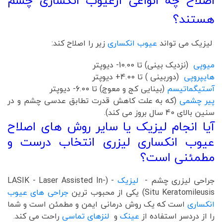
اصلاح چه انواعی ازعیوب انکساری چشم
هستند؟
لیزیک می تواند
عیوب انکساری
زیر را اصلاح کند:
میوپی
(نزدیک بینی) تا 10.00- دیوپتر
هایپروپی
(دوربینی ) تا 4.00+ دیوپتر
آستیگماتیسم
(بینایی کج و معوج) تا 6.00- دیوپتر
پیر چشمی
(که به علت کاهش قدرت تطابق عدسی چشم و در
سنین بالای 40 سال بروز می کند).
آیا انجام لیزیک یا سایر روش های اصلاح
عیوب انکساری لیزری انتخاب درست و
مطمئنی است؟
جراحی لیزری چشم -
لیزیک
- (LASIK - Laser Assisted In-
Situ Keratomileusis) یکی از محبوب ترین
جراحی های عیوب
انکساری
است که یک روش درمانی ایمن و مطمئن است و شما
را از دردسر استفاده از
عینک
و
لنزهای تماسی
راحت می کند.