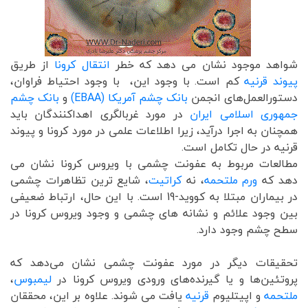
شواهد موجود نشان می دهد که خطر
انتقال کرونا
از طریق
پیوند قرنیه
کم است. با وجود این، با وجود احتیاط فراوان،
دستورالعمل‌های انجمن
بانک چشم آمریکا (EBAA)
و
بانک چشم
جمهوری اسلامی ایران
در مورد غربالگری اهداکنندگان باید
همچنان به اجرا درآید، زیرا اطلاعات علمی در مورد کرونا و پیوند
قرنیه در حال تکامل است.
مطالعات مربوط به عفونت چشمی با ویروس کرونا نشان می
دهد که
ورم ملتحمه
، نه
کراتیت
، شایع ترین تظاهرات چشمی
در بیماران مبتلا به کووید-19 است. با این حال، ارتباط ضعیفی
بین وجود علائم و نشانه های چشمی و وجود ویروس کرونا در
سطح چشم وجود دارد.
تحقیقات دیگر در مورد عفونت چشمی نشان می‌دهد که
پروتئین‌ها و یا گیرنده‌های ورودی ویروس کرونا در
لیمبوس
،
ملتحمه
و اپیتلیوم
قرنیه
یافت می شوند. علاوه بر این، محققان