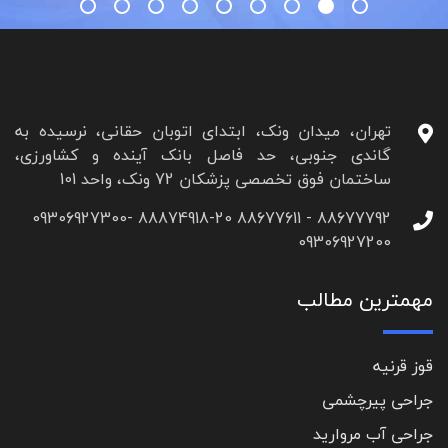
تهران، میدان ونک، ابتدای اتوبان حقانی، نرسیده به
گاندی جنوبی، حد فاصل بانک آینده و کشاورزی،
ساختمان فوق تخصصی پزشکان 72 ونک، واحد 101
88677792 - 88677611 88874918-20 09306927300-
09306927200
مهمترین مطالب
قوز قرنیه
جراحی پیرچشمی
جراحی آب مروارید