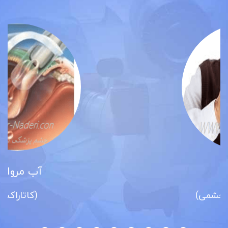
آب مروارید
(کاتاراکت)